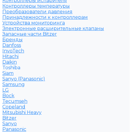
Контроллеры испарителя
Контроллеры температуры
Преобразователи давления
Принадлежности к контроллерам
Устройства мониторинга
Электронные расширительные клапаны
Запасные части Bitzer
Бренды
Danfoss
InvoTech
Hitachi
Daikin
Toshiba
Siam
Sanyo (Panasonic)
Samsung
LG
Bock
Tecumseh
Copeland
Mitsubishi Heavy
Bitzer
Sanyo
Рanasonic