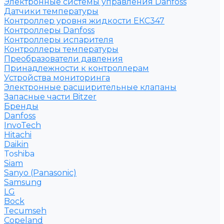
Электронные системы управления Danfoss
Датчики температуры
Контроллер уровня жидкости ЕКС347
Контроллеры Danfoss
Контроллеры испарителя
Контроллеры температуры
Преобразователи давления
Принадлежности к контроллерам
Устройства мониторинга
Электронные расширительные клапаны
Запасные части Bitzer
Бренды
Danfoss
InvoTech
Hitachi
Daikin
Toshiba
Siam
Sanyo (Panasonic)
Samsung
LG
Bock
Tecumseh
Copeland