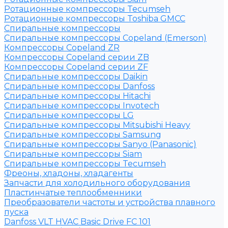
Ротационные компрессоры Tecumseh
Ротационные компрессоры Toshiba GMCC
Спиральные компрессоры
Спиральные компрессоры Copeland (Emerson)
Компрессоры Copeland ZR
Компрессоры Copeland серии ZB
Компрессоры Copeland серии ZF
Спиральные компрессоры Daikin
Спиральные компрессоры Danfoss
Спиральные компрессоры Hitachi
Спиральные компрессоры Invotech
Спиральные компрессоры LG
Спиральные компрессоры Mitsubishi Heavy
Спиральные компрессоры Samsung
Спиральные компрессоры Sanyo (Panasonic)
Спиральные компрессоры Siam
Спиральные компрессоры Tecumseh
Фреоны, хладоны, хладагенты
Запчасти для холодильного оборудования
Пластинчатые теплообменники
Преобразователи частоты и устройства плавного
пуска
Danfoss VLT HVAC Basic Drive FC 101