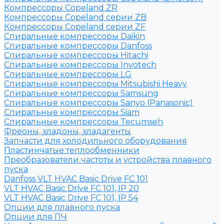
Компрессоры Copeland ZR
Компрессоры Copeland серии ZB
Компрессоры Copeland серии ZF
Спиральные компрессоры Daikin
Спиральные компрессоры Danfoss
Спиральные компрессоры Hitachi
Спиральные компрессоры Invotech
Спиральные компрессоры LG
Спиральные компрессоры Mitsubishi Heavy
Спиральные компрессоры Samsung
Спиральные компрессоры Sanyo (Panasonic)
Спиральные компрессоры Siam
Спиральные компрессоры Tecumseh
Фреоны, хладоны, хладагенты
Запчасти для холодильного оборудования
Пластинчатые теплообменники
Преобразователи частоты и устройства плавного
пуска
Danfoss VLT HVAC Basic Drive FC 101
VLT HVAC Basic Drive FC 101, IP 20
VLT HVAC Basic Drive FC 101, IP 54
Опции для плавного пуска
Опции для ПЧ