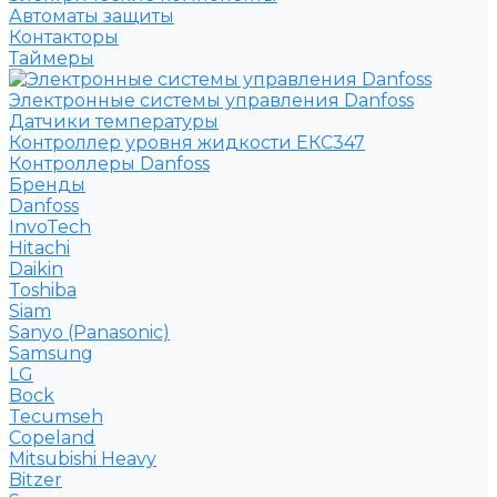
Автоматы защиты
Контакторы
Таймеры
Электронные системы управления Danfoss
Датчики температуры
Контроллер уровня жидкости ЕКС347
Контроллеры Danfoss
Бренды
Danfoss
InvoTech
Hitachi
Daikin
Toshiba
Siam
Sanyo (Panasonic)
Samsung
LG
Bock
Tecumseh
Copeland
Mitsubishi Heavy
Bitzer