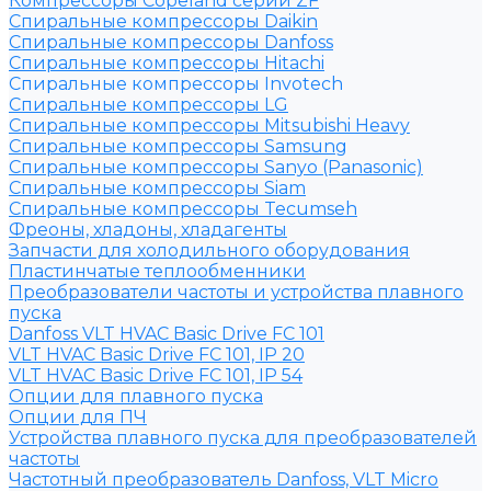
Компрессоры Copeland серии ZF
Спиральные компрессоры Daikin
Спиральные компрессоры Danfoss
Спиральные компрессоры Hitachi
Спиральные компрессоры Invotech
Спиральные компрессоры LG
Спиральные компрессоры Mitsubishi Heavy
Спиральные компрессоры Samsung
Спиральные компрессоры Sanyo (Panasonic)
Спиральные компрессоры Siam
Спиральные компрессоры Tecumseh
Фреоны, хладоны, хладагенты
Запчасти для холодильного оборудования
Пластинчатые теплообменники
Преобразователи частоты и устройства плавного
пуска
Danfoss VLT HVAC Basic Drive FC 101
VLT HVAC Basic Drive FC 101, IP 20
VLT HVAC Basic Drive FC 101, IP 54
Опции для плавного пуска
Опции для ПЧ
Устройства плавного пуска для преобразователей
частоты
Частотный преобразователь Danfoss, VLT Micro