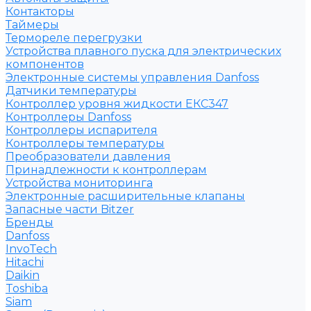
Контакторы
Таймеры
Термореле перегрузки
Устройства плавного пуска для электрических
компонентов
Электронные системы управления Danfoss
Датчики температуры
Контроллер уровня жидкости ЕКС347
Контроллеры Danfoss
Контроллеры испарителя
Контроллеры температуры
Преобразователи давления
Принадлежности к контроллерам
Устройства мониторинга
Электронные расширительные клапаны
Запасные части Bitzer
Бренды
Danfoss
InvoTech
Hitachi
Daikin
Toshiba
Siam