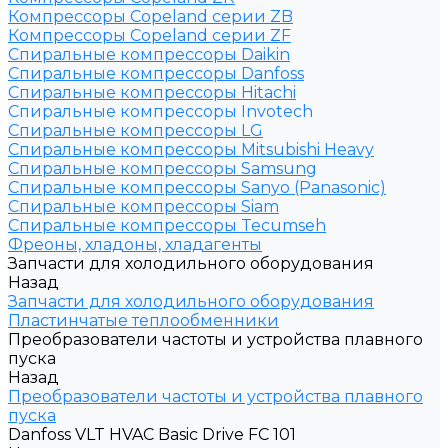
Компрессоры Copeland серии ZB
Компрессоры Copeland серии ZF
Спиральные компрессоры Daikin
Спиральные компрессоры Danfoss
Спиральные компрессоры Hitachi
Спиральные компрессоры Invotech
Спиральные компрессоры LG
Спиральные компрессоры Mitsubishi Heavy
Спиральные компрессоры Samsung
Спиральные компрессоры Sanyo (Panasonic)
Спиральные компрессоры Siam
Спиральные компрессоры Tecumseh
Фреоны, хладоны, хладагенты
Запчасти для холодильного оборудования
Назад
Запчасти для холодильного оборудования
Пластинчатые теплообменники
Преобразователи частоты и устройства плавного
пуска
Назад
Преобразователи частоты и устройства плавного
пуска
Danfoss VLT HVAC Basic Drive FC 101