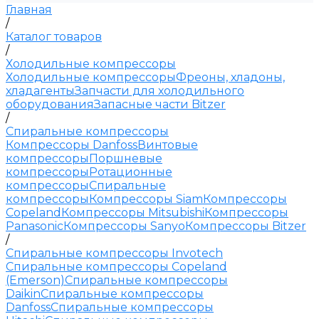
Главная
/
Каталог товаров
/
Холодильные компрессоры
Холодильные компрессоры
Фреоны, хладоны,
хладагенты
Запчасти для холодильного
оборудования
Запасные части Bitzer
/
Спиральные компрессоры
Компрессоры Danfoss
Винтовые
компрессоры
Поршневые
компрессоры
Ротационные
компрессоры
Спиральные
компрессоры
Компрессоры Siam
Компрессоры
Copeland
Компрессоры Mitsubishi
Компрессоры
Panasonic
Компрессоры Sanyo
Компрессоры Bitzer
/
Спиральные компрессоры Invotech
Спиральные компрессоры Copeland
(Emerson)
Спиральные компрессоры
Daikin
Спиральные компрессоры
Danfoss
Спиральные компрессоры