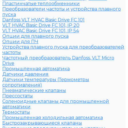
Пластинчатые теплообменники
Преобразователи частоты и устройства плавного
пуска
Danfoss VLT HVAC Basic Drive FC 101
VLT HVAC Basic Drive FC 101, IP 20
VLT HVAC Basic Drive FC 101, IP 54
Опции для плавного пуска
Опции для ПЧ
Устройства плавного пуска для преобразователей
частоты
Частотный преобразователь Danfoss, VLT Micro
Drive
Промышленная автоматика
Датчики давления
Датчики температуры (Термометры
сопротивления)
Пневматические клапаны
Прессостаты
Соленоидные клапаны для промышленной
автоматики
Термостаты
Промышленная холодильная автоматика
Быстрозакрывающиеся клапаны