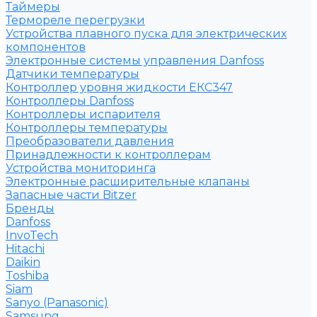
Таймеры
Термореле перегрузки
Устройства плавного пуска для электрических
компонентов
Электронные системы управления Danfoss
Датчики температуры
Контроллер уровня жидкости ЕКС347
Контроллеры Danfoss
Контроллеры испарителя
Контроллеры температуры
Преобразователи давления
Принадлежности к контроллерам
Устройства мониторинга
Электронные расширительные клапаны
Запасные части Bitzer
Бренды
Danfoss
InvoTech
Hitachi
Daikin
Toshiba
Siam
Sanyo (Panasonic)
Samsung