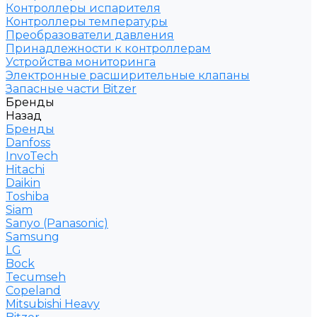
Контроллеры испарителя
Контроллеры температуры
Преобразователи давления
Принадлежности к контроллерам
Устройства мониторинга
Электронные расширительные клапаны
Запасные части Bitzer
Бренды
Назад
Бренды
Danfoss
InvoTech
Hitachi
Daikin
Toshiba
Siam
Sanyo (Panasonic)
Samsung
LG
Bock
Tecumseh
Copeland
Mitsubishi Heavy