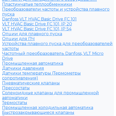
Пластинчатые теплообменники
Преобразователи частоты и устройства плавного
пуска
Danfoss VLT HVAC Basic Drive FC 101
VLT HVAC Basic Drive FC 101, IP 20
VLT HVAC Basic Drive FC 101, IP 54
Опции для плавного пуска
Опции для ПЧ
Устройства плавного пуска для преобразователей
частоты
Частотный преобразователь Danfoss, VLT Micro
Drive
Промышленная автоматика
Датчики давления
Датчики температуры (Термометры
сопротивления)
Пневматические клапаны
Прессостаты
Соленоидные клапаны для промышленной
автоматики
Термостаты
Промышленная холодильная автоматика
Быстрозакрывающиеся клапаны