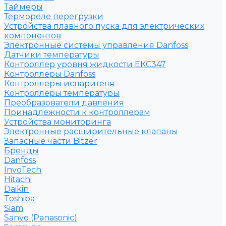
Таймеры
Термореле перегрузки
Устройства плавного пуска для электрических
компонентов
Электронные системы управления Danfoss
Датчики температуры
Контроллер уровня жидкости ЕКС347
Контроллеры Danfoss
Контроллеры испарителя
Контроллеры температуры
Преобразователи давления
Принадлежности к контроллерам
Устройства мониторинга
Электронные расширительные клапаны
Запасные части Bitzer
Бренды
Danfoss
InvoTech
Hitachi
Daikin
Toshiba
Siam
Sanyo (Panasonic)