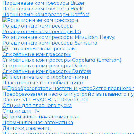
Поршневые компрессоры Bitzer
Поршневые компрессоры Bock
Поршневые компрессоры Danfoss
Ротационные компрессоры
Ротационные компрессоры LG
Ротационные компрессоры Mitsubishi Heavy
Ротационные компрессоры Samsung
Спиральные компрессоры
Спиральные компрессоры Copeland (Emerson)
Спиральные компрессоры Daikin
Спиральные компрессоры Danfoss
Пластинчатые теплообменники
Преобразователи частоты и устройства плавного пу
Danfoss VLT HVAC Basic Drive FC 101
Опции для плавного пуска
Опции для ПЧ
Промышленная автоматика
Датчики давления
Датчики температуры (Термометры сопротивления