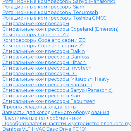
Ротационные компрессоры Sanyo (Panasonic)
Ротационные компрессоры Siam
Ротационные компрессоры Tecumseh
Ротационные компрессоры Toshiba GMCC
Спиральные компрессоры
Спиральные компрессоры Copeland (Emerson)
Компрессоры Copeland ZR
Компрессоры Copeland серии ZB
Компрессоры Copeland серии ZF
Спиральные компрессоры Daikin
Спиральные компрессоры Danfoss
Спиральные компрессоры Hitachi
Спиральные компрессоры Invotech
Спиральные компрессоры LG
Спиральные компрессоры Mitsubishi Heavy
Спиральные компрессоры Samsung
Спиральные компрессоры Sanyo (Panasonic)
Спиральные компрессоры Siam
Спиральные компрессоры Tecumseh
Фреоны, хладоны, хладагенты
Запчасти для холодильного оборудования
Пластинчатые теплообменники
Преобразователи частоты и устройства плавного пу
Danfoss VLT HVAC Basic Drive FC 101