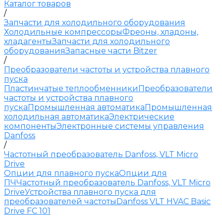
Каталог товаров
/
Запчасти для холодильного оборудования
Холодильные компрессоры
Фреоны, хладоны,
хладагенты
Запчасти для холодильного
оборудования
Запасные части Bitzer
/
Преобразователи частоты и устройства плавного
пуска
Пластинчатые теплообменники
Преобразователи
частоты и устройства плавного
пуска
Промышленная автоматика
Промышленная
холодильная автоматика
Электрические
компоненты
Электронные системы управления
Danfoss
/
Частотный преобразователь Danfoss, VLT Micro
Drive
Опции для плавного пуска
Опции для
ПЧ
Частотный преобразователь Danfoss, VLT Micro
Drive
Устройства плавного пуска для
преобразователей частоты
Danfoss VLT HVAC Basic
Drive FC 101