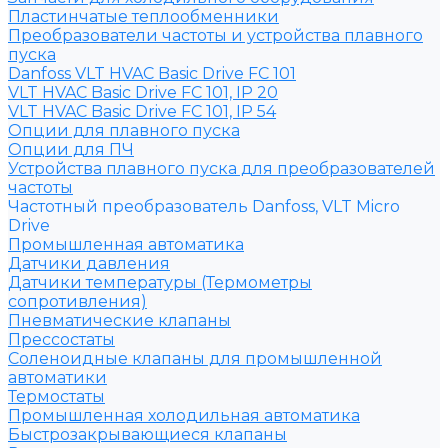
Пластинчатые теплообменники
Преобразователи частоты и устройства плавного
пуска
Danfoss VLT HVAC Basic Drive FC 101
VLT HVAC Basic Drive FC 101, IP 20
VLT HVAC Basic Drive FC 101, IP 54
Опции для плавного пуска
Опции для ПЧ
Устройства плавного пуска для преобразователей
частоты
Частотный преобразователь Danfoss, VLT Micro
Drive
Промышленная автоматика
Датчики давления
Датчики температуры (Термометры
сопротивления)
Пневматические клапаны
Прессостаты
Соленоидные клапаны для промышленной
автоматики
Термостаты
Промышленная холодильная автоматика
Быстрозакрывающиеся клапаны