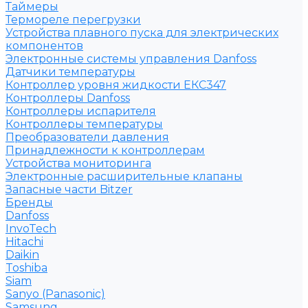
Таймеры
Термореле перегрузки
Устройства плавного пуска для электрических
компонентов
Электронные системы управления Danfoss
Датчики температуры
Контроллер уровня жидкости ЕКС347
Контроллеры Danfoss
Контроллеры испарителя
Контроллеры температуры
Преобразователи давления
Принадлежности к контроллерам
Устройства мониторинга
Электронные расширительные клапаны
Запасные части Bitzer
Бренды
Danfoss
InvoTech
Hitachi
Daikin
Toshiba
Siam
Sanyo (Panasonic)
Samsung