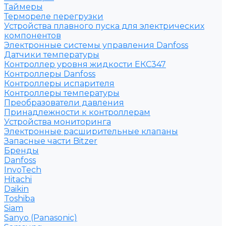
Таймеры
Термореле перегрузки
Устройства плавного пуска для электрических
компонентов
Электронные системы управления Danfoss
Датчики температуры
Контроллер уровня жидкости ЕКС347
Контроллеры Danfoss
Контроллеры испарителя
Контроллеры температуры
Преобразователи давления
Принадлежности к контроллерам
Устройства мониторинга
Электронные расширительные клапаны
Запасные части Bitzer
Бренды
Danfoss
InvoTech
Hitachi
Daikin
Toshiba
Siam
Sanyo (Panasonic)