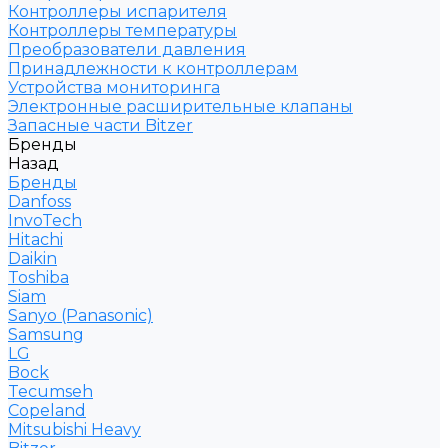
Контроллеры испарителя
Контроллеры температуры
Преобразователи давления
Принадлежности к контроллерам
Устройства мониторинга
Электронные расширительные клапаны
Запасные части Bitzer
Бренды
Назад
Бренды
Danfoss
InvoTech
Hitachi
Daikin
Toshiba
Siam
Sanyo (Panasonic)
Samsung
LG
Bock
Tecumseh
Copeland
Mitsubishi Heavy