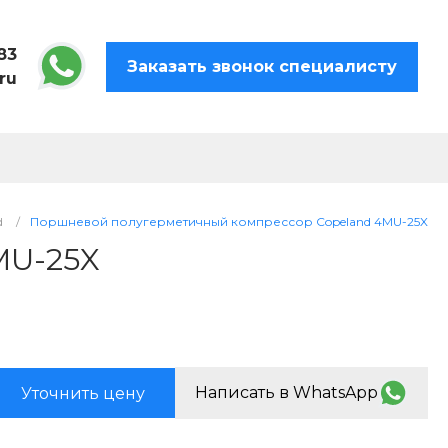
83
Заказать звонок специалисту
ru
d
/
Поршневой полугерметичный компрессор Copeland 4MU-25X
MU-25X
Написать в WhatsApp
Уточнить цену