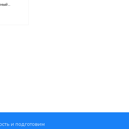
чный
Copeland
ость и подготовим