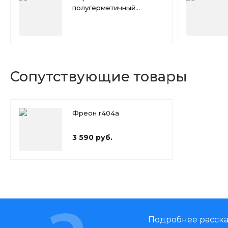
полугерметичный
компрессор Copeland
D8DL-370x
Сопутствующие товары
Фреон r404a
3 590 руб.
Подробнее расска