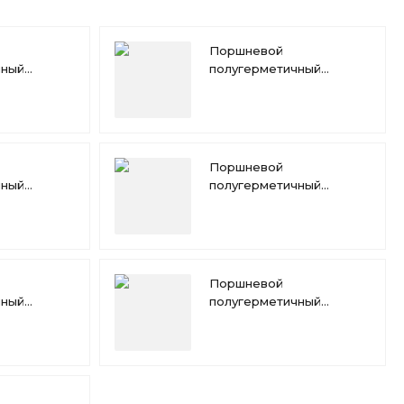
Поршневой
чный
полугерметичный
Copeland
компрессор Copeland
4MTD-22X
Поршневой
чный
полугерметичный
Copeland
компрессор Copeland
4MHD-25X
Поршневой
чный
полугерметичный
Copeland
компрессор Copeland
4MFD-13X