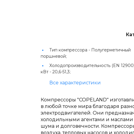
Ка
Тип компрессора -
Полугерметичный
поршневой;
Холодопроизводительность (EN 12900)
кВт -
20,6-51,3;
Все характеристики
Компрессоры "COPELAND" изготавли
в любой точке мира благодаря раз
электродвигателей. Они предназн
холодильными агентами и маслами 
шума и долговечности. Компрессо
воздуха, тепловых насосов и холод