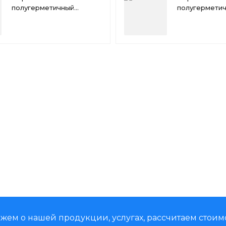
полугерметичный
полугермети
компрессор Copeland
компрессор 
D6DL-270x
D8DH-500x
жем о нашей продукции, услугах, рассчитаем стоим