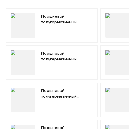
Поршневой
полугерметичный
компрессор Copeland
6MMD-30X
Поршневой
полугерметичный
компрессор Copeland
4MJD-33X
Поршневой
полугерметичный
компрессор Copeland
4MLD-15X
Поршневой