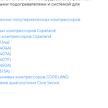
ными подогревателями и системой для
чению полугерметичных компрессоров
ых компрессоров Copeland
 компрессоров Copeland
134a)
-404A)
407A)
407F)
450A)
513A)
шневых компрессоров COPELAND
еме диагностики Core Sence