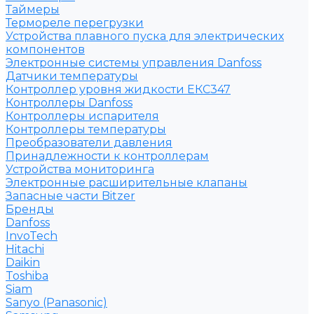
Таймеры
Термореле перегрузки
Устройства плавного пуска для электрических
компонентов
Электронные системы управления Danfoss
Датчики температуры
Контроллер уровня жидкости ЕКС347
Контроллеры Danfoss
Контроллеры испарителя
Контроллеры температуры
Преобразователи давления
Принадлежности к контроллерам
Устройства мониторинга
Электронные расширительные клапаны
Запасные части Bitzer
Бренды
Danfoss
InvoTech
Hitachi
Daikin
Toshiba
Siam
Sanyo (Panasonic)