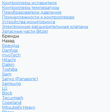
Контроллеры испарителя
Контроллеры температуры
Преобразователи давления
Принадлежности к контроллерам
Устройства мониторинга
Электронные расширительные клапаны
Запасные части Bitzer
Бренды
Назад
Бренды
Danfoss
InvoTech
Hitachi
Daikin
Toshiba
Siam
Sanyo (Panasonic)
Samsung
LG
Bock
Tecumseh
Copeland
Mitsubishi Heavy