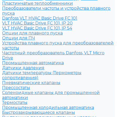
Пластинчатые теплообменники
Преобразователи частоты и устройства плавного
пуска
Danfoss VLT HVAC Basic Drive FC 101
VLT HVAC Basic Drive FC 101, IP 20
VLT HVAC Basic Drive FC 101, IP 54
Опции для плавного пуска
Опции для ПЧ
Устройства плавного пуска для преобразователей
частоты
Частотный преобразователь Danfoss, VLT Micro
Drive
Промышленная автоматика
Датчики давления
Датчики температуры (Термометры
сопротивления)
Пневматические клапаны
Прессостаты
Соленоидные клапаны для промышленной
автоматики
Термостаты
Промышленная холодильная автоматика
Быстрозакрывающиеся клапаны