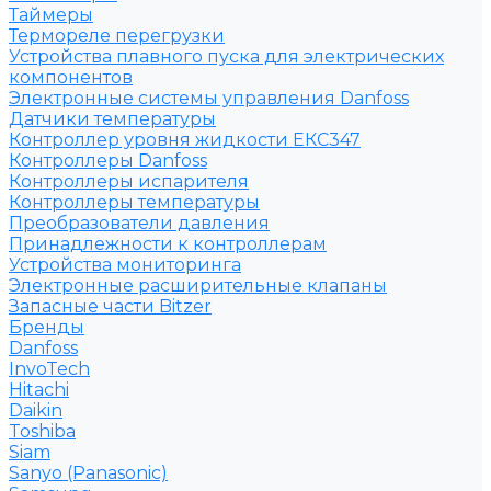
Таймеры
Термореле перегрузки
Устройства плавного пуска для электрических
компонентов
Электронные системы управления Danfoss
Датчики температуры
Контроллер уровня жидкости ЕКС347
Контроллеры Danfoss
Контроллеры испарителя
Контроллеры температуры
Преобразователи давления
Принадлежности к контроллерам
Устройства мониторинга
Электронные расширительные клапаны
Запасные части Bitzer
Бренды
Danfoss
InvoTech
Hitachi
Daikin
Toshiba
Siam
Sanyo (Panasonic)