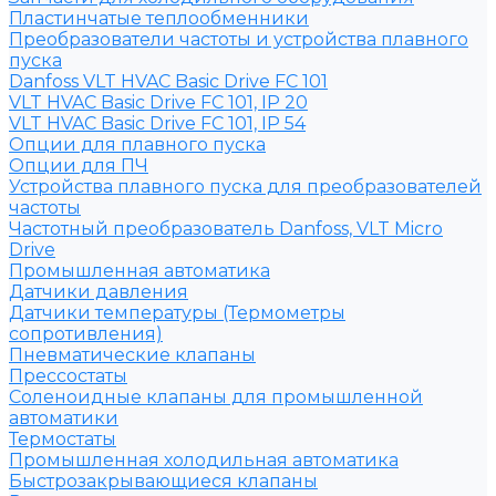
Пластинчатые теплообменники
Преобразователи частоты и устройства плавного
пуска
Danfoss VLT HVAC Basic Drive FC 101
VLT HVAC Basic Drive FC 101, IP 20
VLT HVAC Basic Drive FC 101, IP 54
Опции для плавного пуска
Опции для ПЧ
Устройства плавного пуска для преобразователей
частоты
Частотный преобразователь Danfoss, VLT Micro
Drive
Промышленная автоматика
Датчики давления
Датчики температуры (Термометры
сопротивления)
Пневматические клапаны
Прессостаты
Соленоидные клапаны для промышленной
автоматики
Термостаты
Промышленная холодильная автоматика
Быстрозакрывающиеся клапаны