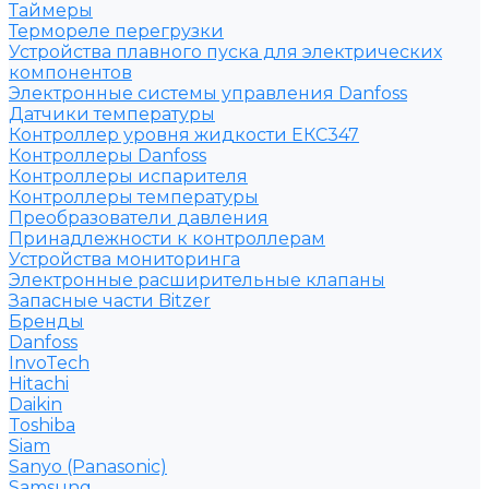
Таймеры
Термореле перегрузки
Устройства плавного пуска для электрических
компонентов
Электронные системы управления Danfoss
Датчики температуры
Контроллер уровня жидкости ЕКС347
Контроллеры Danfoss
Контроллеры испарителя
Контроллеры температуры
Преобразователи давления
Принадлежности к контроллерам
Устройства мониторинга
Электронные расширительные клапаны
Запасные части Bitzer
Бренды
Danfoss
InvoTech
Hitachi
Daikin
Toshiba
Siam
Sanyo (Panasonic)
Samsung