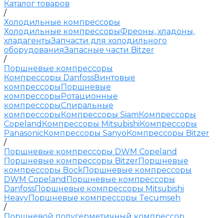
Каталог товаров
/
Холодильные компрессоры
Холодильные компрессоры
Фреоны, хладоны,
хладагенты
Запчасти для холодильного
оборудования
Запасные части Bitzer
/
Поршневые компрессоры
Компрессоры Danfoss
Винтовые
компрессоры
Поршневые
компрессоры
Ротационные
компрессоры
Спиральные
компрессоры
Компрессоры Siam
Компрессоры
Copeland
Компрессоры Mitsubishi
Компрессоры
Panasonic
Компрессоры Sanyo
Компрессоры Bitzer
/
Поршневые компрессоры DWM Copeland
Поршневые компрессоры Bitzer
Поршневые
компрессоры Bock
Поршневые компрессоры
DWM Copeland
Поршневые компрессоры
Danfoss
Поршневые компрессоры Mitsubishi
Heavy
Поршневые компрессоры Tecumseh
/
Поршневой полугерметичный компрессор