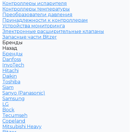
Контроллеры испарителя
Контроллеры температуры
Преобразователи давления
Принадлежности к контроллерам
Устройства мониторинга
Электронные расширительные клапаны
Запасные части Bitzer
Бренды
Назад
Бренды
Danfoss
InvoTech
Hitachi
Daikin
Toshiba
Siam
Sanyo (Panasonic)
Samsung
LG
Bock
Tecumseh
Copeland
Mitsubishi Heavy