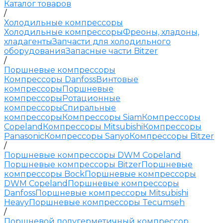
Каталог товаров
/
Холодильные компрессоры
Холодильные компрессоры
Фреоны, хладоны,
хладагенты
Запчасти для холодильного
оборудования
Запасные части Bitzer
/
Поршневые компрессоры
Компрессоры Danfoss
Винтовые
компрессоры
Поршневые
компрессоры
Ротационные
компрессоры
Спиральные
компрессоры
Компрессоры Siam
Компрессоры
Copeland
Компрессоры Mitsubishi
Компрессоры
Panasonic
Компрессоры Sanyo
Компрессоры Bitzer
/
Поршневые компрессоры DWM Copeland
Поршневые компрессоры Bitzer
Поршневые
компрессоры Bock
Поршневые компрессоры
DWM Copeland
Поршневые компрессоры
Danfoss
Поршневые компрессоры Mitsubishi
Heavy
Поршневые компрессоры Tecumseh
/
Поршневой полугерметичный компрессор