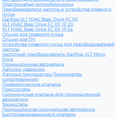
Пластинчатые теплообменники
Преобразователи частоты и устройства плавного
пуска
Danfoss VLT HVAC Basic Drive FC 101
VLT HVAC Basic Drive FC 101, IP 20
VLT HVAC Basic Drive FC 101, IP 54
Опции для плавного пуска
Опции для ПЧ
Устройства плавного пуска для преобразователей
частоты
Частотный преобразователь Danfoss, VLT Micro
Drive
Промышленная автоматика
Датчики давления
Датчики температуры (Термометры
сопротивления)
Пневматические клапаны
Прессостаты
Соленоидные клапаны для промышленной
автоматики
Термостаты
Промышленная холодильная автоматика
Быстрозакрывающиеся клапаны