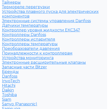
Таймеры
Термореле перегрузки
Устройства плавного пуска для электрических
компонентов
Электронные системы управления Danfoss
Датчики температуры
Контроллер уровня жидкости ЕКС347
Контроллеры Danfoss
Контроллеры испарителя
Контроллеры температуры
Преобразователи давления
Принадлежности к контроллерам
Устройства мониторинга
Электронные расширительные клапаны
Запасные части Bitzer
Бренды
Danfoss
InvoTech
Hitachi
Daikin
Toshiba
Siam
Sanyo (Panasonic)
Samsung