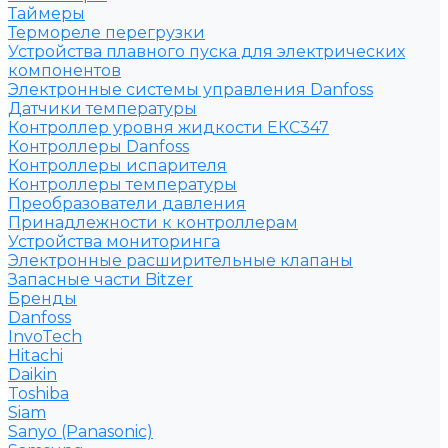
Таймеры
Термореле перегрузки
Устройства плавного пуска для электрических
компонентов
Электронные системы управления Danfoss
Датчики температуры
Контроллер уровня жидкости ЕКС347
Контроллеры Danfoss
Контроллеры испарителя
Контроллеры температуры
Преобразователи давления
Принадлежности к контроллерам
Устройства мониторинга
Электронные расширительные клапаны
Запасные части Bitzer
Бренды
Danfoss
InvoTech
Hitachi
Daikin
Toshiba
Siam
Sanyo (Panasonic)