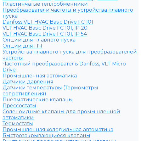
Пластинчатые теплообменники
Преобразователи частоты и устройства плавного
пуска
Danfoss VLT HVAC Basic Drive FC 101
VLT HVAC Basic Drive FC 101, IP 20
VLT HVAC Basic Drive FC 101, IP 54
Опции для плавного пуска
Опции для ПЧ
Устройства плавного пуска для преобразователей
частоты
Частотный преобразователь Danfoss, VLT Micro
Drive
Промышленная автоматика
Датчики давления
Датчики температуры (Термометры
сопротивления)
Пневматические клапаны
Прессостаты
Соленоидные клапаны для промышленной
автоматики
Термостаты
Промышленная холодильная автоматика
Быстрозакрывающиеся клапаны