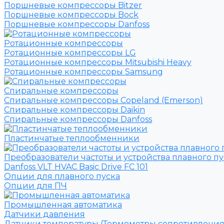
Поршневые компрессоры Bitzer
Поршневые компрессоры Bock
Поршневые компрессоры Danfoss
Ротационные компрессоры
Ротационные компрессоры LG
Ротационные компрессоры Mitsubishi Heavy
Ротационные компрессоры Samsung
Спиральные компрессоры
Спиральные компрессоры Copeland (Emerson)
Спиральные компрессоры Daikin
Спиральные компрессоры Danfoss
Пластинчатые теплообменники
Преобразователи частоты и устройства плавного пу
Danfoss VLT HVAC Basic Drive FC 101
Опции для плавного пуска
Опции для ПЧ
Промышленная автоматика
Датчики давления
Датчики температуры (Термометры сопротивления