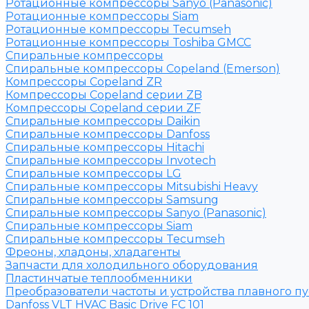
Ротационные компрессоры Sanyo (Panasonic)
Ротационные компрессоры Siam
Ротационные компрессоры Tecumseh
Ротационные компрессоры Toshiba GMCC
Спиральные компрессоры
Спиральные компрессоры Copeland (Emerson)
Компрессоры Copeland ZR
Компрессоры Copeland серии ZB
Компрессоры Copeland серии ZF
Спиральные компрессоры Daikin
Спиральные компрессоры Danfoss
Спиральные компрессоры Hitachi
Спиральные компрессоры Invotech
Спиральные компрессоры LG
Спиральные компрессоры Mitsubishi Heavy
Спиральные компрессоры Samsung
Спиральные компрессоры Sanyo (Panasonic)
Спиральные компрессоры Siam
Спиральные компрессоры Tecumseh
Фреоны, хладоны, хладагенты
Запчасти для холодильного оборудования
Пластинчатые теплообменники
Преобразователи частоты и устройства плавного пу
Danfoss VLT HVAC Basic Drive FC 101