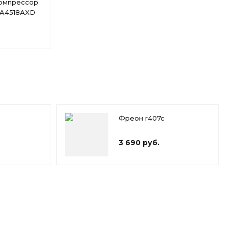
омпрессор
A4518AXD
Фреон r407c
3 690 руб.