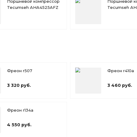
Поршневой компрессор
Поршневой к
Tecumseh AHA4525AFZ
Tecumseh AH
Фреон r507
Фреон r410a
3 320 руб.
3 460 руб.
Фреон r134a
4 550 руб.