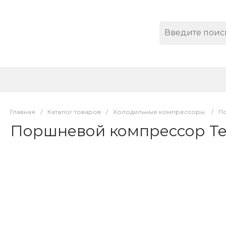
Главная
/
Каталог товаров
/
Холодильные компрессоры
/
П
Поршневой компрессор T