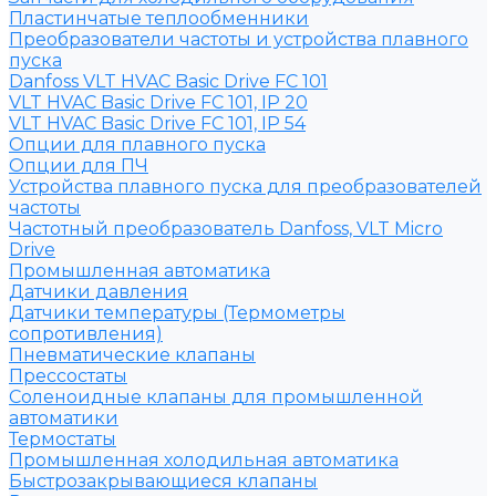
Пластинчатые теплообменники
Преобразователи частоты и устройства плавного
пуска
Danfoss VLT HVAC Basic Drive FC 101
VLT HVAC Basic Drive FC 101, IP 20
VLT HVAC Basic Drive FC 101, IP 54
Опции для плавного пуска
Опции для ПЧ
Устройства плавного пуска для преобразователей
частоты
Частотный преобразователь Danfoss, VLT Micro
Drive
Промышленная автоматика
Датчики давления
Датчики температуры (Термометры
сопротивления)
Пневматические клапаны
Прессостаты
Соленоидные клапаны для промышленной
автоматики
Термостаты
Промышленная холодильная автоматика
Быстрозакрывающиеся клапаны