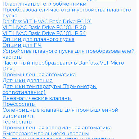
Пластинчатые теплообменники
Преобразователи частоты и устройства плавного
пуска
Danfoss VLT HVAC Basic Drive FC 101
VLT HVAC Basic Drive FC 101, IP 20
VLT HVAC Basic Drive FC 101, IP 54
Опции для плавного пуска
Опции для ПЧ
Устройства плавного пуска для преобразователей
частоты
Частотный преобразователь Danfoss, VLT Micro
Drive
Промышленная автоматика
Датчики давления
Датчики температуры (Термометры
сопротивления)
Пневматические клапаны
Прессостаты
Соленоидные клапаны для промышленной
автоматики
Термостаты
Промышленная холодильная автоматика
Быстрозакрывающиеся клапаны