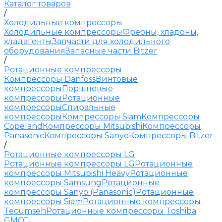
Каталог товаров
/
Холодильные компрессоры
Холодильные компрессоры
Фреоны, хладоны,
хладагенты
Запчасти для холодильного
оборудования
Запасные части Bitzer
/
Ротационные компрессоры
Компрессоры Danfoss
Винтовые
компрессоры
Поршневые
компрессоры
Ротационные
компрессоры
Спиральные
компрессоры
Компрессоры Siam
Компрессоры
Copeland
Компрессоры Mitsubishi
Компрессоры
Panasonic
Компрессоры Sanyo
Компрессоры Bitzer
/
Ротационные компрессоры LG
Ротационные компрессоры LG
Ротационные
компрессоры Mitsubishi Heavy
Ротационные
компрессоры Samsung
Ротационные
компрессоры Sanyo (Panasonic)
Ротационные
компрессоры Siam
Ротационные компрессоры
Tecumseh
Ротационные компрессоры Toshiba
GMCC