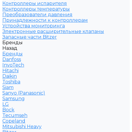
Контроллеры испарителя
Контроллеры температуры
Преобразователи давления
Принадлежности к контроллерам
Устройства мониторинга
Электронные расширительные клапаны
Запасные части Bitzer
Бренды
Назад
Бренды
Danfoss
InvoTech
Hitachi
Daikin
Toshiba
Siam
Sanyo (Panasonic)
Samsung
LG
Bock
Tecumseh
Copeland
Mitsubishi Heavy