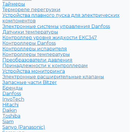
Таймеры
Термореле перегрузки
Устройства плавного пуска для электрических
компонентов
Электронные системы управления Danfoss
Датчики температуры
Контроллер уровня жидкости ЕКС347
Контроллеры Danfoss
Контроллеры испарителя
Контроллеры температуры
Преобразователи давления
Принадлежности к контроллерам
Устройства мониторинга
Электронные расширительные клапаны
Запасные части Bitzer
Бренды
Danfoss
InvoTech
Hitachi
Daikin
Toshiba
Siam
Sanyo (Panasonic)