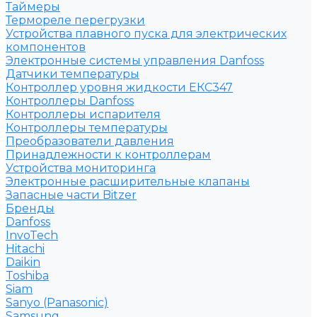
Таймеры
Термореле перегрузки
Устройства плавного пуска для электрических
компонентов
Электронные системы управления Danfoss
Датчики температуры
Контроллер уровня жидкости ЕКС347
Контроллеры Danfoss
Контроллеры испарителя
Контроллеры температуры
Преобразователи давления
Принадлежности к контроллерам
Устройства мониторинга
Электронные расширительные клапаны
Запасные части Bitzer
Бренды
Danfoss
InvoTech
Hitachi
Daikin
Toshiba
Siam
Sanyo (Panasonic)
Samsung