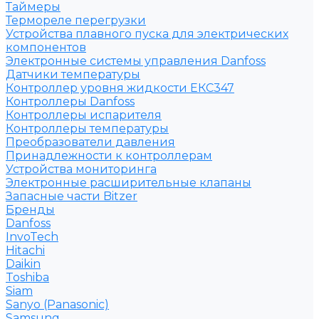
Таймеры
Термореле перегрузки
Устройства плавного пуска для электрических
компонентов
Электронные системы управления Danfoss
Датчики температуры
Контроллер уровня жидкости ЕКС347
Контроллеры Danfoss
Контроллеры испарителя
Контроллеры температуры
Преобразователи давления
Принадлежности к контроллерам
Устройства мониторинга
Электронные расширительные клапаны
Запасные части Bitzer
Бренды
Danfoss
InvoTech
Hitachi
Daikin
Toshiba
Siam
Sanyo (Panasonic)
Samsung