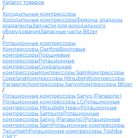
Каталог товаров
/
Холодильные компрессоры
Холодильные компрессоры
Фреоны, хладоны,
хладагенты
Запчасти для холодильного
оборудования
Запасные части Bitzer
/
Ротационные компрессоры
Компрессоры Danfoss
Винтовые
компрессоры
Поршневые
компрессоры
Ротационные
компрессоры
Спиральные
компрессоры
Компрессоры Siam
Компрессоры
Copeland
Компрессоры Mitsubishi
Компрессоры
Panasonic
Компрессоры Sanyo
Компрессоры Bitzer
/
Ротационные компрессоры Sanyo (Panasonic)
Ротационные компрессоры LG
Ротационные
компрессоры Mitsubishi Heavy
Ротационные
компрессоры Samsung
Ротационные
компрессоры Sanyo (Panasonic)
Ротационные
компрессоры Siam
Ротационные компрессоры
Tecumseh
Ротационные компрессоры Toshiba
GMCC