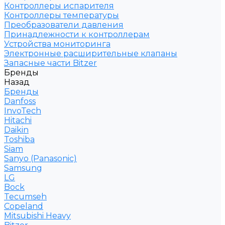
Контроллеры испарителя
Контроллеры температуры
Преобразователи давления
Принадлежности к контроллерам
Устройства мониторинга
Электронные расширительные клапаны
Запасные части Bitzer
Бренды
Назад
Бренды
Danfoss
InvoTech
Hitachi
Daikin
Toshiba
Siam
Sanyo (Panasonic)
Samsung
LG
Bock
Tecumseh
Copeland
Mitsubishi Heavy