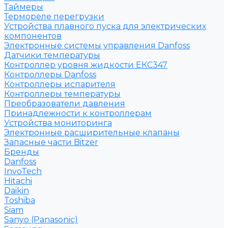
Таймеры
Термореле перегрузки
Устройства плавного пуска для электрических
компонентов
Электронные системы управления Danfoss
Датчики температуры
Контроллер уровня жидкости ЕКС347
Контроллеры Danfoss
Контроллеры испарителя
Контроллеры температуры
Преобразователи давления
Принадлежности к контроллерам
Устройства мониторинга
Электронные расширительные клапаны
Запасные части Bitzer
Бренды
Danfoss
InvoTech
Hitachi
Daikin
Toshiba
Siam
Sanyo (Panasonic)