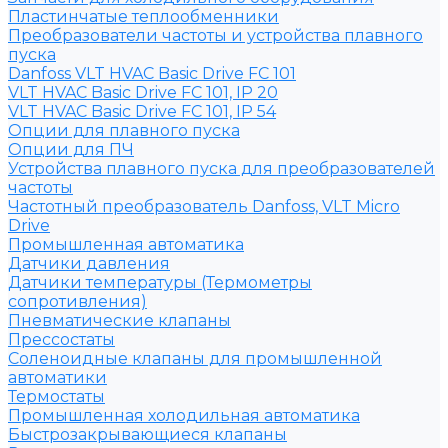
Пластинчатые теплообменники
Преобразователи частоты и устройства плавного
пуска
Danfoss VLT HVAC Basic Drive FC 101
VLT HVAC Basic Drive FC 101, IP 20
VLT HVAC Basic Drive FC 101, IP 54
Опции для плавного пуска
Опции для ПЧ
Устройства плавного пуска для преобразователей
частоты
Частотный преобразователь Danfoss, VLT Micro
Drive
Промышленная автоматика
Датчики давления
Датчики температуры (Термометры
сопротивления)
Пневматические клапаны
Прессостаты
Соленоидные клапаны для промышленной
автоматики
Термостаты
Промышленная холодильная автоматика
Быстрозакрывающиеся клапаны