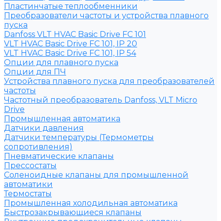
Пластинчатые теплообменники
Преобразователи частоты и устройства плавного
пуска
Danfoss VLT HVAC Basic Drive FC 101
VLT HVAC Basic Drive FC 101, IP 20
VLT HVAC Basic Drive FC 101, IP 54
Опции для плавного пуска
Опции для ПЧ
Устройства плавного пуска для преобразователей
частоты
Частотный преобразователь Danfoss, VLT Micro
Drive
Промышленная автоматика
Датчики давления
Датчики температуры (Термометры
сопротивления)
Пневматические клапаны
Прессостаты
Соленоидные клапаны для промышленной
автоматики
Термостаты
Промышленная холодильная автоматика
Быстрозакрывающиеся клапаны