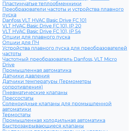
Пластинчатые теплообменники
Преобразователи частоты и устройства плавного
пуска
Danfoss VLT HVAC Basic Drive FC 101
VLT HVAC Basic Drive FC 101, IP 20
VLT HVAC Basic Drive FC 101, IP 54
Опции для плавного пуска
Опции для ПЧ
Устройства плавного пуска для преобразователей
частоты
Частотный преобразователь Danfoss, VLT Micro
Drive
Промышленная автоматика
Датчики давления
Датчики температуры (Термометры
сопротивления)
Пневматические клапаны
Прессостаты
Соленоидные клапаны для промышленной
автоматики
Термостаты
Промышленная холодильная автоматика
Быстрозакрывающиеся клапаны