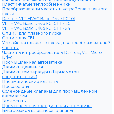
Пластинчатые теплообменники
Преобразователи частоты и устройства плавного
пуска
Danfoss VLT HVAC Basic Drive FC 101
VLT HVAC Basic Drive FC 101, IP 20
VLT HVAC Basic Drive FC 101, IP 54
Опции для плавного пуска
Опции для ПЧ
Устройства плавного пуска для преобразователей
частоты
Частотный преобразователь Danfoss, VLT Micro
Drive
Промышленная автоматика
Датчики давления
Датчики температуры (Термометры
сопротивления)
Пневматические клапаны
Прессостаты
Соленоидные клапаны для промышленной
автоматики
Термостаты
Промышленная холодильная автоматика
Быстрозакрывающиеся клапаны