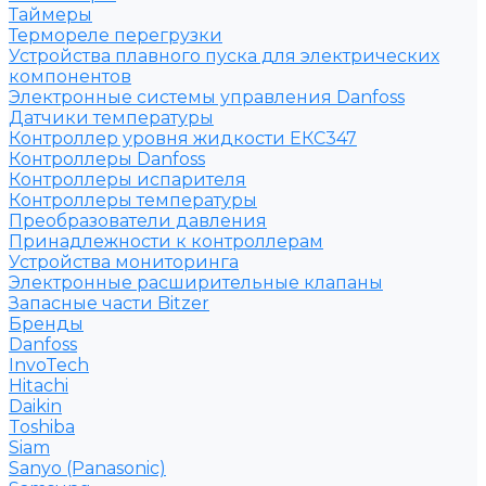
Таймеры
Термореле перегрузки
Устройства плавного пуска для электрических
компонентов
Электронные системы управления Danfoss
Датчики температуры
Контроллер уровня жидкости ЕКС347
Контроллеры Danfoss
Контроллеры испарителя
Контроллеры температуры
Преобразователи давления
Принадлежности к контроллерам
Устройства мониторинга
Электронные расширительные клапаны
Запасные части Bitzer
Бренды
Danfoss
InvoTech
Hitachi
Daikin
Toshiba
Siam
Sanyo (Panasonic)