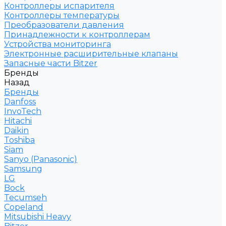
Контроллеры испарителя
Контроллеры температуры
Преобразователи давления
Принадлежности к контроллерам
Устройства мониторинга
Электронные расширительные клапаны
Запасные части Bitzer
Бренды
Назад
Бренды
Danfoss
InvoTech
Hitachi
Daikin
Toshiba
Siam
Sanyo (Panasonic)
Samsung
LG
Bock
Tecumseh
Copeland
Mitsubishi Heavy