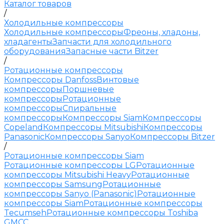
Каталог товаров
/
Холодильные компрессоры
Холодильные компрессоры
Фреоны, хладоны,
хладагенты
Запчасти для холодильного
оборудования
Запасные части Bitzer
/
Ротационные компрессоры
Компрессоры Danfoss
Винтовые
компрессоры
Поршневые
компрессоры
Ротационные
компрессоры
Спиральные
компрессоры
Компрессоры Siam
Компрессоры
Copeland
Компрессоры Mitsubishi
Компрессоры
Panasonic
Компрессоры Sanyo
Компрессоры Bitzer
/
Ротационные компрессоры Siam
Ротационные компрессоры LG
Ротационные
компрессоры Mitsubishi Heavy
Ротационные
компрессоры Samsung
Ротационные
компрессоры Sanyo (Panasonic)
Ротационные
компрессоры Siam
Ротационные компрессоры
Tecumseh
Ротационные компрессоры Toshiba
GMCC