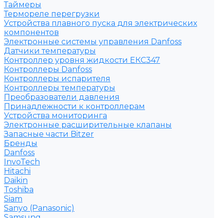
Таймеры
Термореле перегрузки
Устройства плавного пуска для электрических
компонентов
Электронные системы управления Danfoss
Датчики температуры
Контроллер уровня жидкости ЕКС347
Контроллеры Danfoss
Контроллеры испарителя
Контроллеры температуры
Преобразователи давления
Принадлежности к контроллерам
Устройства мониторинга
Электронные расширительные клапаны
Запасные части Bitzer
Бренды
Danfoss
InvoTech
Hitachi
Daikin
Toshiba
Siam
Sanyo (Panasonic)
Samsung