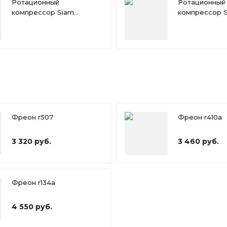
Ротационный
Ротационный
компрессор Siam
компрессор 
RN092NHTMT
RN110NHTMT
Фреон r507
Фреон r410a
3 320 руб.
3 460 руб.
Фреон r134a
4 550 руб.