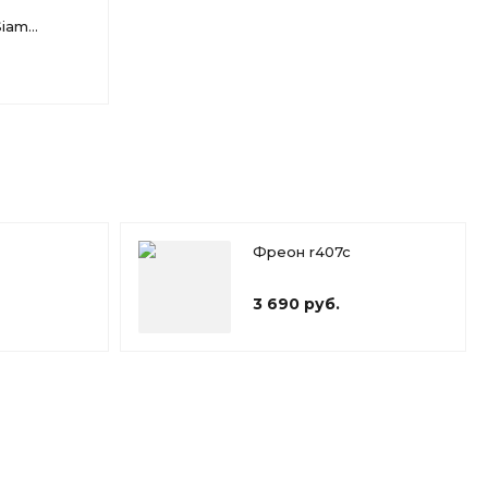
Siam
Фреон r407c
3 690 руб.