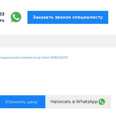
83
Заказать звонок специалисту
ru
отационный компрессор Siam NH52VNWT
Написать в WhatsApp
Уточнить цену