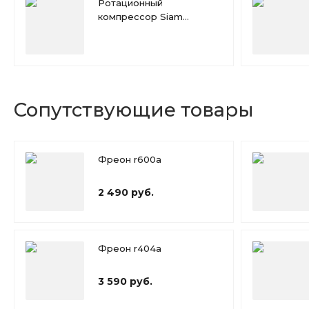
Ротационный
компрессор Siam
RN117NHTMT
Сопутствующие товары
Фреон r600a
2 490 руб.
Фреон r404a
3 590 руб.