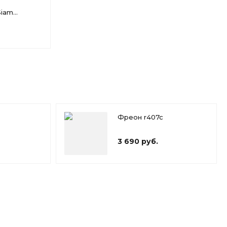
Siam
Фреон r407c
3 690 руб.