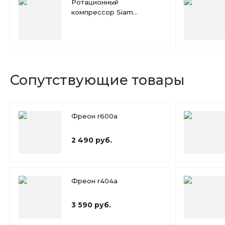
Ротационный
компрессор Siam
RN117NHTMT
Сопутствующие товары
Фреон r600a
2 490 руб.
Фреон r404a
3 590 руб.