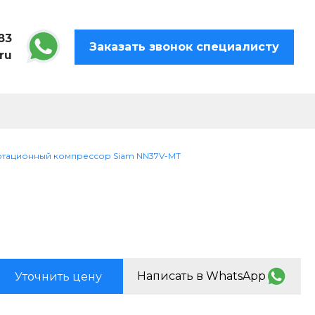
83
Заказать звонок специалисту
ru
отационный компрессор Siam NN37V-MT
Написать в WhatsApp
Уточнить цену