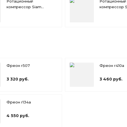
Ротационный
Ротационный
компрессор Siam
компрессор 
RN092NHTMT
RN110NHTMT
Фреон r507
Фреон r410a
3 320 руб.
3 460 руб.
Фреон r134a
4 550 руб.