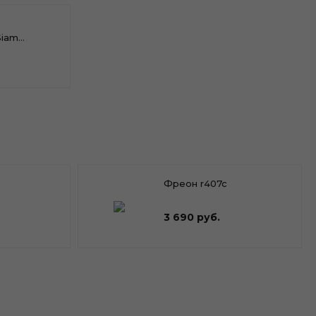
Siam
Фреон r407c
3 690 руб.