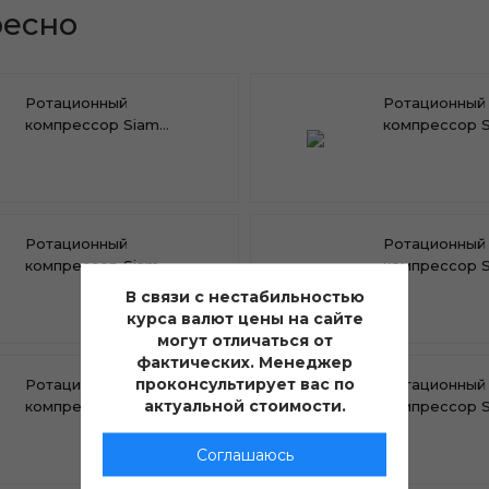
ресно
Ротационный
Ротационный
компрессор Siam
компрессор 
RN196VHQMT
RN174VHQMT
Ротационный
Ротационный
компрессор Siam
компрессор 
RN135VHVMT
RN140VHNMT
В связи с нестабильностью
курса валют цены на сайте
могут отличаться от
фактических. Менеджер
проконсультирует вас по
Ротационный
Ротационный
актуальной стоимости.
компрессор Siam
компрессор 
RN110VHSMT
RN117VHSMT
Соглашаюсь