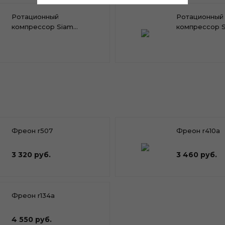
Ротационный
Ротационный
компрессор Siam
компрессор 
RN092NHTMT
RN110NHTMT
Фреон r507
Фреон r410a
3 320 руб.
3 460 руб.
Фреон r134a
4 550 руб.