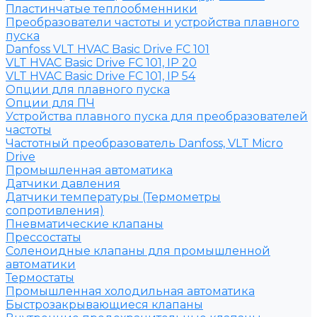
Пластинчатые теплообменники
Преобразователи частоты и устройства плавного
пуска
Danfoss VLT HVAC Basic Drive FC 101
VLT HVAC Basic Drive FC 101, IP 20
VLT HVAC Basic Drive FC 101, IP 54
Опции для плавного пуска
Опции для ПЧ
Устройства плавного пуска для преобразователей
частоты
Частотный преобразователь Danfoss, VLT Micro
Drive
Промышленная автоматика
Датчики давления
Датчики температуры (Термометры
сопротивления)
Пневматические клапаны
Прессостаты
Соленоидные клапаны для промышленной
автоматики
Термостаты
Промышленная холодильная автоматика
Быстрозакрывающиеся клапаны