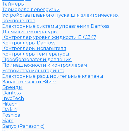
Таймеры
Термореле перегрузки
Устройства плавного пуска для электрических
компонентов
Электронные системы управления Danfoss
Датчики температуры
Контроллер уровня жидкости ЕКС347
Контроллеры Danfoss
Контроллеры испарителя
Контроллеры температуры
Преобразователи давления
Принадлежности к контроллерам
Устройства мониторинга
Электронные расширительные клапаны
Запасные части Bitzer
Бренды
Danfoss
InvoTech
Hitachi
Daikin
Toshiba
Siam
Sanyo (Panasonic)