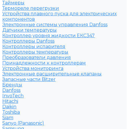
Таймеры
Термореле перегрузки
Устройства плавного пуска для электрических
компонентов
Электронные системы управления Danfoss
Датчики температуры
Контроллер уровня жидкости ЕКС347
Контроллеры Danfoss
Контроллеры испарителя
Контроллеры температуры
Преобразователи давления
Принадлежности к контроллерам
Устройства мониторинга
Электронные расширительные клапаны
Запасные части Bitzer
Бренды
Danfoss
InvoTech
Hitachi
Daikin
Toshiba
Siam
Sanyo (Panasonic)
Samsung