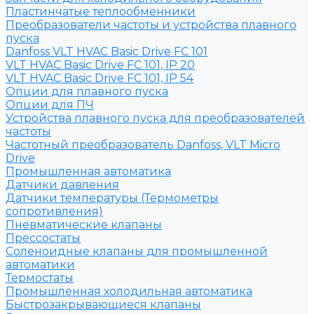
Пластинчатые теплообменники
Преобразователи частоты и устройства плавного
пуска
Danfoss VLT HVAC Basic Drive FC 101
VLT HVAC Basic Drive FC 101, IP 20
VLT HVAC Basic Drive FC 101, IP 54
Опции для плавного пуска
Опции для ПЧ
Устройства плавного пуска для преобразователей
частоты
Частотный преобразователь Danfoss, VLT Micro
Drive
Промышленная автоматика
Датчики давления
Датчики температуры (Термометры
сопротивления)
Пневматические клапаны
Прессостаты
Соленоидные клапаны для промышленной
автоматики
Термостаты
Промышленная холодильная автоматика
Быстрозакрывающиеся клапаны