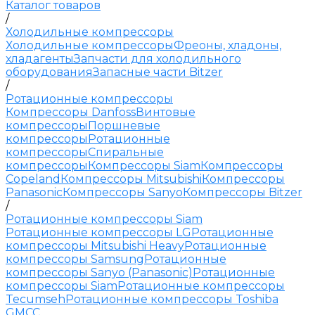
Каталог товаров
/
Холодильные компрессоры
Холодильные компрессоры
Фреоны, хладоны,
хладагенты
Запчасти для холодильного
оборудования
Запасные части Bitzer
/
Ротационные компрессоры
Компрессоры Danfoss
Винтовые
компрессоры
Поршневые
компрессоры
Ротационные
компрессоры
Спиральные
компрессоры
Компрессоры Siam
Компрессоры
Copeland
Компрессоры Mitsubishi
Компрессоры
Panasonic
Компрессоры Sanyo
Компрессоры Bitzer
/
Ротационные компрессоры Siam
Ротационные компрессоры LG
Ротационные
компрессоры Mitsubishi Heavy
Ротационные
компрессоры Samsung
Ротационные
компрессоры Sanyo (Panasonic)
Ротационные
компрессоры Siam
Ротационные компрессоры
Tecumseh
Ротационные компрессоры Toshiba
GMCC