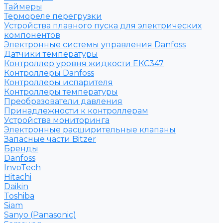
Таймеры
Термореле перегрузки
Устройства плавного пуска для электрических
компонентов
Электронные системы управления Danfoss
Датчики температуры
Контроллер уровня жидкости ЕКС347
Контроллеры Danfoss
Контроллеры испарителя
Контроллеры температуры
Преобразователи давления
Принадлежности к контроллерам
Устройства мониторинга
Электронные расширительные клапаны
Запасные части Bitzer
Бренды
Danfoss
InvoTech
Hitachi
Daikin
Toshiba
Siam
Sanyo (Panasonic)