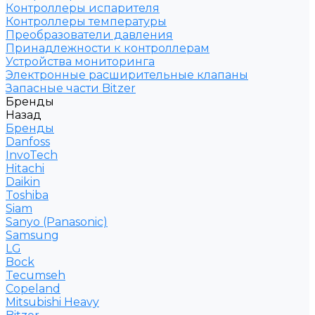
Контроллеры испарителя
Контроллеры температуры
Преобразователи давления
Принадлежности к контроллерам
Устройства мониторинга
Электронные расширительные клапаны
Запасные части Bitzer
Бренды
Назад
Бренды
Danfoss
InvoTech
Hitachi
Daikin
Toshiba
Siam
Sanyo (Panasonic)
Samsung
LG
Bock
Tecumseh
Copeland
Mitsubishi Heavy