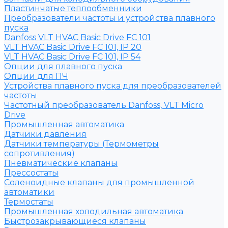
Пластинчатые теплообменники
Преобразователи частоты и устройства плавного
пуска
Danfoss VLT HVAC Basic Drive FC 101
VLT HVAC Basic Drive FC 101, IP 20
VLT HVAC Basic Drive FC 101, IP 54
Опции для плавного пуска
Опции для ПЧ
Устройства плавного пуска для преобразователей
частоты
Частотный преобразователь Danfoss, VLT Micro
Drive
Промышленная автоматика
Датчики давления
Датчики температуры (Термометры
сопротивления)
Пневматические клапаны
Прессостаты
Соленоидные клапаны для промышленной
автоматики
Термостаты
Промышленная холодильная автоматика
Быстрозакрывающиеся клапаны