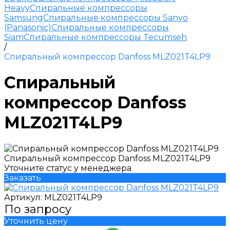
Heavy
Спиральные компрессоры
Samsung
Спиральные компрессоры Sanyo
(Panasonic)
Спиральные компрессоры
Siam
Спиральные компрессоры Tecumseh
/
Спиральный компрессор Danfoss MLZ021T4LP9
Спиральный
компрессор Danfoss
MLZ021T4LP9
Спиральный компрессор Danfoss MLZ021T4LP9
Уточните статус у менеджера
Заказать
Артикул:
MLZ021T4LP9
По запросу
Уточнить цену