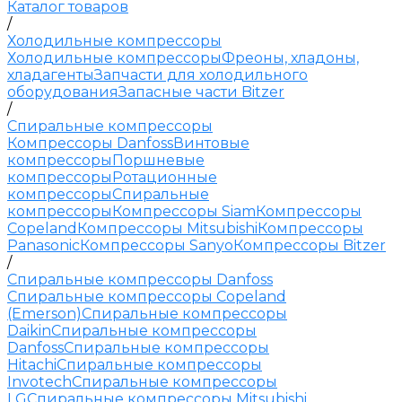
Каталог товаров
/
Холодильные компрессоры
Холодильные компрессоры
Фреоны, хладоны,
хладагенты
Запчасти для холодильного
оборудования
Запасные части Bitzer
/
Спиральные компрессоры
Компрессоры Danfoss
Винтовые
компрессоры
Поршневые
компрессоры
Ротационные
компрессоры
Спиральные
компрессоры
Компрессоры Siam
Компрессоры
Copeland
Компрессоры Mitsubishi
Компрессоры
Panasonic
Компрессоры Sanyo
Компрессоры Bitzer
/
Спиральные компрессоры Danfoss
Спиральные компрессоры Copeland
(Emerson)
Спиральные компрессоры
Daikin
Спиральные компрессоры
Danfoss
Спиральные компрессоры
Hitachi
Спиральные компрессоры
Invotech
Спиральные компрессоры
LG
Спиральные компрессоры Mitsubishi