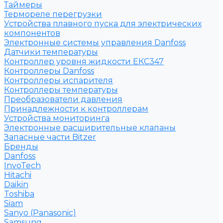
Таймеры
Термореле перегрузки
Устройства плавного пуска для электрических
компонентов
Электронные системы управления Danfoss
Датчики температуры
Контроллер уровня жидкости ЕКС347
Контроллеры Danfoss
Контроллеры испарителя
Контроллеры температуры
Преобразователи давления
Принадлежности к контроллерам
Устройства мониторинга
Электронные расширительные клапаны
Запасные части Bitzer
Бренды
Danfoss
InvoTech
Hitachi
Daikin
Toshiba
Siam
Sanyo (Panasonic)
Samsung