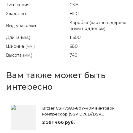
Тип (серия)
CSH
Хладагент
HFC
Коробка (картон с деревя
Вид упаковки
нным поддоном)
Длина (мм.)
1 600
Ширина (мм.)
680
Высота (мм.)
740
Вам также может быть
интересно
Bitzer CSH7583-80Y-40P винтовой
компрессор (SSV D76L//DSV
D54L//OLC 230v//VD)
2 591 466 руб.