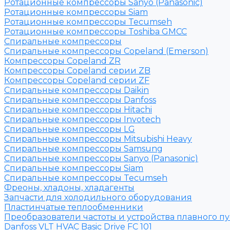
Ротационные компрессоры Sanyo (Panasonic)
Ротационные компрессоры Siam
Ротационные компрессоры Tecumseh
Ротационные компрессоры Toshiba GMCC
Спиральные компрессоры
Спиральные компрессоры Copeland (Emerson)
Компрессоры Copeland ZR
Компрессоры Copeland серии ZB
Компрессоры Copeland серии ZF
Спиральные компрессоры Daikin
Спиральные компрессоры Danfoss
Спиральные компрессоры Hitachi
Спиральные компрессоры Invotech
Спиральные компрессоры LG
Спиральные компрессоры Mitsubishi Heavy
Спиральные компрессоры Samsung
Спиральные компрессоры Sanyo (Panasonic)
Спиральные компрессоры Siam
Спиральные компрессоры Tecumseh
Фреоны, хладоны, хладагенты
Запчасти для холодильного оборудования
Пластинчатые теплообменники
Преобразователи частоты и устройства плавного пу
Danfoss VLT HVAC Basic Drive FC 101