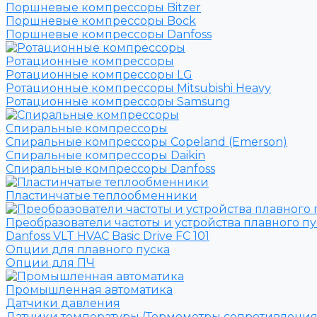
Поршневые компрессоры Bitzer
Поршневые компрессоры Bock
Поршневые компрессоры Danfoss
Ротационные компрессоры
Ротационные компрессоры LG
Ротационные компрессоры Mitsubishi Heavy
Ротационные компрессоры Samsung
Спиральные компрессоры
Спиральные компрессоры Copeland (Emerson)
Спиральные компрессоры Daikin
Спиральные компрессоры Danfoss
Пластинчатые теплообменники
Преобразователи частоты и устройства плавного пу
Danfoss VLT HVAC Basic Drive FC 101
Опции для плавного пуска
Опции для ПЧ
Промышленная автоматика
Датчики давления
Датчики температуры (Термометры сопротивления