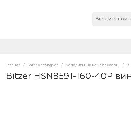
Главная
/
Каталог товаров
/
Холодильные компрессоры
/
В
Bitzer HSN8591-160-40P в