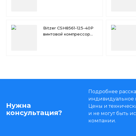
Bitzer CSH8561-125-40P
винтовой компрессор
(ЗВВ / ЗВН / КУ / ВО)
Подробнее расска
индивидуальное 
Нужна
Цены и техническ
консультация?
и не могут быть 
компании.