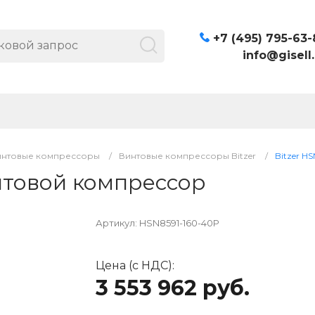
+7 (495) 795-63-
info@gisell.
интовые компрессоры
/
Винтовые компрессоры Bitzer
/
Bitzer H
интовой компрессор
Артикул:
HSN8591-160-40P
Цена (с НДС):
3 553 962 руб.