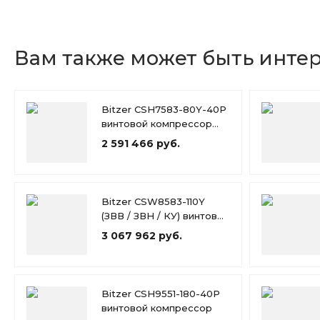
Вам также может быть инте
Bitzer CSH7583-80Y-40P
винтовой компрессор
(SSV D76L//DSV
2 591 466 руб.
D54L//OLC 230v//VD)
Bitzer CSW8583-110Y
(ЗВВ / ЗВН / КУ) винтовой
компрессор
3 067 962 руб.
Bitzer CSH9551-180-40P
винтовой компрессор