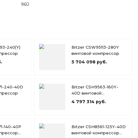
960
93-240(Y)
Bitzer CSW95113-280Y
мпрессор
винтовой компрессор
.
5 704 098 руб.
71-240-40D
Bitzer CSH9563-160Y-
мпрессор
40D винтовой
компрессор (ЗВВ / ЗВН /
4 797 314 руб.
АЗЭ /КУ/ ВО)
71-140-40P
Bitzer CSH8561-125Y-40D
мпрессор
винтовой компрессор