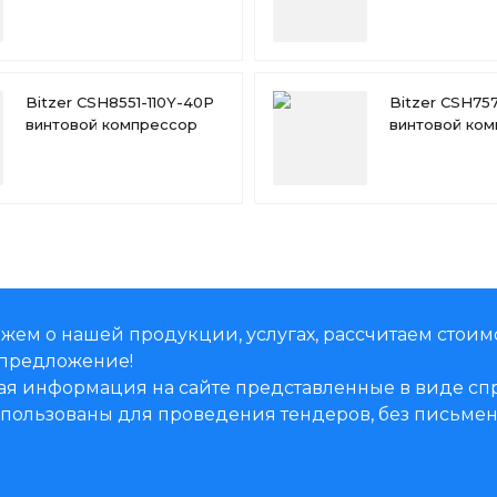
(ЗВВ / ЗВН / АЗЭ/ КУ /
(ЗВВ / ЗВН / 
ВО)
Bitzer CSH8551-110Y-40P
Bitzer CSH75
винтовой компрессор
винтовой ко
жем о нашей продукции, услугах, рассчитаем стоим
предложение!
ая информация на сайте представленные в виде 
использованы для проведения тендеров, без письм