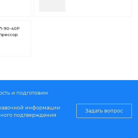
АЗЭ)
(ЗВВ / ЗВН / АЗЭ / КУ /
ВО)
71-90-40P
мпрессор
ость и подготовим
справочной информации
Задать вопрос
енного подтверждения