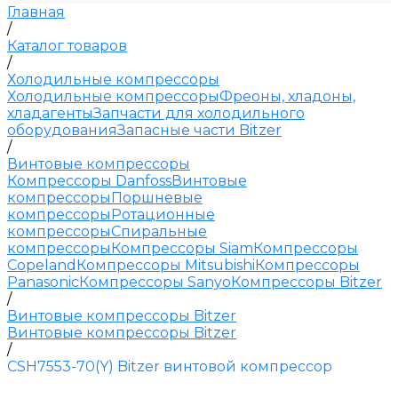
Главная
/
Каталог товаров
/
Холодильные компрессоры
Холодильные компрессоры
Фреоны, хладоны,
хладагенты
Запчасти для холодильного
оборудования
Запасные части Bitzer
/
Винтовые компрессоры
Компрессоры Danfoss
Винтовые
компрессоры
Поршневые
компрессоры
Ротационные
компрессоры
Спиральные
компрессоры
Компрессоры Siam
Компрессоры
Copeland
Компрессоры Mitsubishi
Компрессоры
Panasonic
Компрессоры Sanyo
Компрессоры Bitzer
/
Винтовые компрессоры Bitzer
Винтовые компрессоры Bitzer
/
CSH7553-70(Y) Bitzer винтовой компрессор