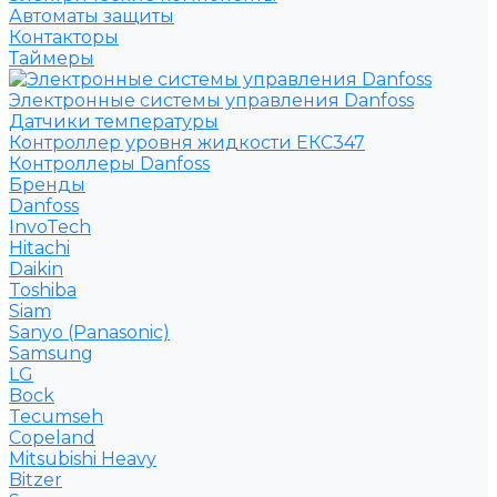
Автоматы защиты
Контакторы
Таймеры
Электронные системы управления Danfoss
Датчики температуры
Контроллер уровня жидкости ЕКС347
Контроллеры Danfoss
Бренды
Danfoss
InvoTech
Hitachi
Daikin
Toshiba
Siam
Sanyo (Panasonic)
Samsung
LG
Bock
Tecumseh
Copeland
Mitsubishi Heavy
Bitzer