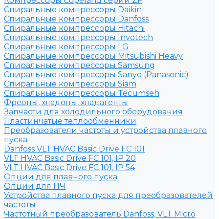
Компрессоры Copeland серии ZF
Спиральные компрессоры Daikin
Спиральные компрессоры Danfoss
Спиральные компрессоры Hitachi
Спиральные компрессоры Invotech
Спиральные компрессоры LG
Спиральные компрессоры Mitsubishi Heavy
Спиральные компрессоры Samsung
Спиральные компрессоры Sanyo (Panasonic)
Спиральные компрессоры Siam
Спиральные компрессоры Tecumseh
Фреоны, хладоны, хладагенты
Запчасти для холодильного оборудования
Пластинчатые теплообменники
Преобразователи частоты и устройства плавного
пуска
Danfoss VLT HVAC Basic Drive FC 101
VLT HVAC Basic Drive FC 101, IP 20
VLT HVAC Basic Drive FC 101, IP 54
Опции для плавного пуска
Опции для ПЧ
Устройства плавного пуска для преобразователей
частоты
Частотный преобразователь Danfoss, VLT Micro