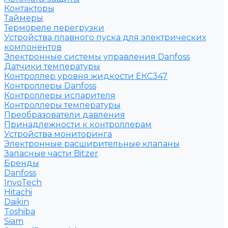
Контакторы
Таймеры
Термореле перегрузки
Устройства плавного пуска для электрических
компонентов
Электронные системы управления Danfoss
Датчики температуры
Контроллер уровня жидкости ЕКС347
Контроллеры Danfoss
Контроллеры испарителя
Контроллеры температуры
Преобразователи давления
Принадлежности к контроллерам
Устройства мониторинга
Электронные расширительные клапаны
Запасные части Bitzer
Бренды
Danfoss
InvoTech
Hitachi
Daikin
Toshiba
Siam