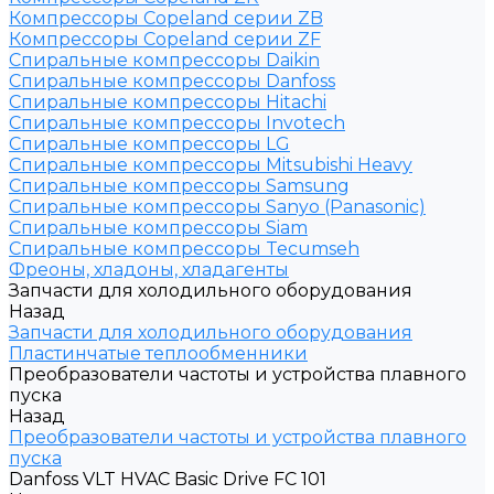
Компрессоры Copeland серии ZB
Компрессоры Copeland серии ZF
Спиральные компрессоры Daikin
Спиральные компрессоры Danfoss
Спиральные компрессоры Hitachi
Спиральные компрессоры Invotech
Спиральные компрессоры LG
Спиральные компрессоры Mitsubishi Heavy
Спиральные компрессоры Samsung
Спиральные компрессоры Sanyo (Panasonic)
Спиральные компрессоры Siam
Спиральные компрессоры Tecumseh
Фреоны, хладоны, хладагенты
Запчасти для холодильного оборудования
Назад
Запчасти для холодильного оборудования
Пластинчатые теплообменники
Преобразователи частоты и устройства плавного
пуска
Назад
Преобразователи частоты и устройства плавного
пуска
Danfoss VLT HVAC Basic Drive FC 101