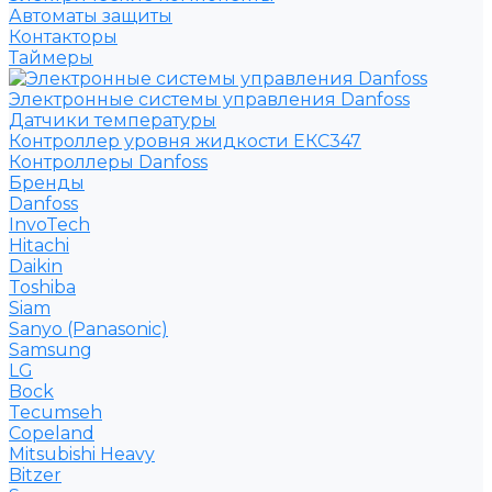
Автоматы защиты
Контакторы
Таймеры
Электронные системы управления Danfoss
Датчики температуры
Контроллер уровня жидкости ЕКС347
Контроллеры Danfoss
Бренды
Danfoss
InvoTech
Hitachi
Daikin
Toshiba
Siam
Sanyo (Panasonic)
Samsung
LG
Bock
Tecumseh
Copeland
Mitsubishi Heavy
Bitzer