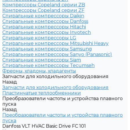
Компрессоры Copeland серии ZB
Компрессоры Copeland серии ZF
Спиральные компрессоры Daikin
Спиральные компрессоры Danfoss
Спиральные компрессоры Hitachi
Спиральные компрессоры Invotech
Спиральные компрессоры LG
Спиральные компрессоры Mitsubishi Heavy
Спиральные компрессоры Samsung
Спиральные компрессоры Sanyo (Panasonic)
Спиральные компрессоры Siam
Спиральные компрессоры Tecumseh
Фреоны, хладоны, хладагенты
Запчасти для холодильного оборудования
Назад
Запчасти для холодильного оборудования
Пластинчатые теплообменники
Преобразователи частоты и устройства плавного
пуска
Назад
Преобразователи частоты и устройства плавного
пуска
Danfoss VLT HVAC Basic Drive FC 101