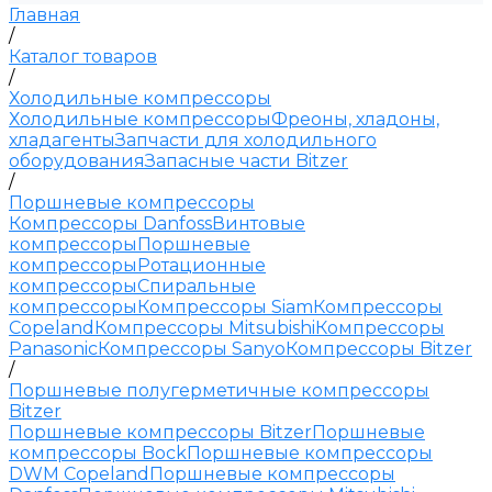
Главная
/
Каталог товаров
/
Холодильные компрессоры
Холодильные компрессоры
Фреоны, хладоны,
хладагенты
Запчасти для холодильного
оборудования
Запасные части Bitzer
/
Поршневые компрессоры
Компрессоры Danfoss
Винтовые
компрессоры
Поршневые
компрессоры
Ротационные
компрессоры
Спиральные
компрессоры
Компрессоры Siam
Компрессоры
Copeland
Компрессоры Mitsubishi
Компрессоры
Panasonic
Компрессоры Sanyo
Компрессоры Bitzer
/
Поршневые полугерметичные компрессоры
Bitzer
Поршневые компрессоры Bitzer
Поршневые
компрессоры Bock
Поршневые компрессоры
DWM Copeland
Поршневые компрессоры