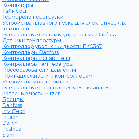
Контакторы
Таймеры
Термореле перегрузки
Устройства плавного пуска для электрических
компонентов
Электронные системы управления Danfoss
Датчики температуры
Контроллер уровня жидкости ЕКС347
Контроллеры Danfoss
Контроллеры испарителя
Контроллеры температуры
Преобразователи давления
Принадлежности к контроллерам
Устройства мониторинга
Электронные расширительные клапаны
Запасные части Bitzer
Бренды
Danfoss
InvoTech
Hitachi
Daikin
Toshiba
Siam