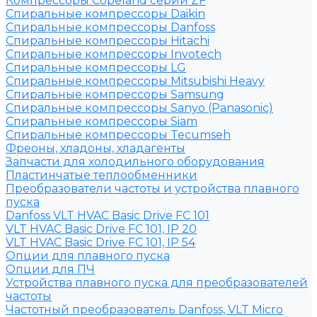
Компрессоры Copeland серии ZF
Спиральные компрессоры Daikin
Спиральные компрессоры Danfoss
Спиральные компрессоры Hitachi
Спиральные компрессоры Invotech
Спиральные компрессоры LG
Спиральные компрессоры Mitsubishi Heavy
Спиральные компрессоры Samsung
Спиральные компрессоры Sanyo (Panasonic)
Спиральные компрессоры Siam
Спиральные компрессоры Tecumseh
Фреоны, хладоны, хладагенты
Запчасти для холодильного оборудования
Пластинчатые теплообменники
Преобразователи частоты и устройства плавного
пуска
Danfoss VLT HVAC Basic Drive FC 101
VLT HVAC Basic Drive FC 101, IP 20
VLT HVAC Basic Drive FC 101, IP 54
Опции для плавного пуска
Опции для ПЧ
Устройства плавного пуска для преобразователей
частоты
Частотный преобразователь Danfoss, VLT Micro