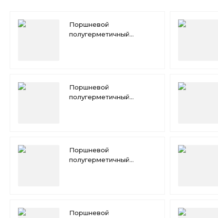
Поршневой
полугерметичный
компрессор Bitzer W6FA
Поршневой
полугерметичный
компрессор Bitzer
W4HA
Поршневой
полугерметичный
компрессор Bitzer
W2NA
Поршневой