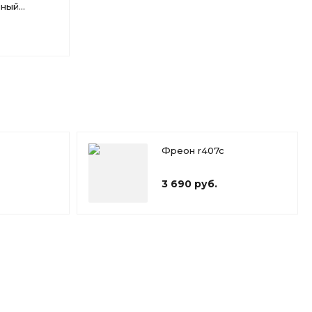
чный
itzer 4UFR
Фреон r407c
3 690 руб.