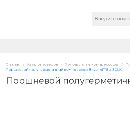
Главная
/
Каталог товаров
/
Холодильные компрессоры
/
П
Поршневой полугерметичный компрессор Bitzer 4FTEU-30LK
Поршневой полугерметичн