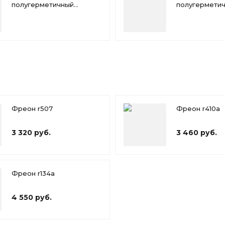
полугерметичный
полугермети
компрессор Bitzer 4TFR
компрессор B
Фреон r507
Фреон r410a
3 320 руб.
3 460 руб.
Фреон r134a
4 550 руб.