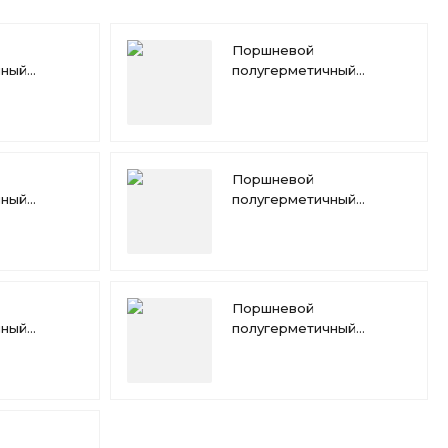
Поршневой
чный
полугерметичный
itzer
компрессор Bitzer W4GA
Поршневой
чный
полугерметичный
Bitzer W4PA
компрессор Bitzer W4TA
Поршневой
чный
полугерметичный
itzer
компрессор Bitzer 4NFR