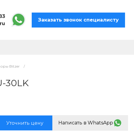
83
Заказать звонок специалисту
ru
ры Bitzer
/
U-30LK
Написать в WhatsApp
Уточнить цену