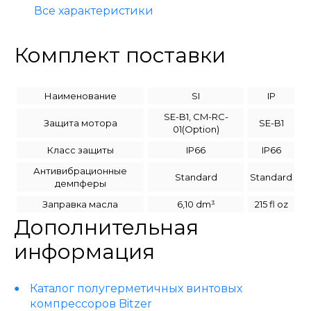
Все характеристики
Комплект поставки
Наименование
SI
IP
SE-B1, CM-RC-
Защита мотора
SE-B1
01(Option)
Класс защиты
IP66
IP66
Антивибрационные
Standard
Standard
демпферы
Заправка масла
6,10 dm³
215 fl oz
Дополнительная
информация
Каталог полугерметичных винтовых
компрессоров Bitzer