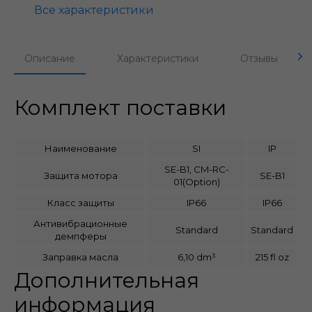
Все характеристики
Описание
Характеристики
Отзывы
Комплект поставки
Наименование
SI
IP
SE-B1, CM-RC-
Защита мотора
SE-B1
01(Option)
Класс защиты
IP66
IP66
Антивибрационные
Standard
Standard
демпферы
Заправка масла
6,10 dm³
215 fl oz
Дополнительная
информация