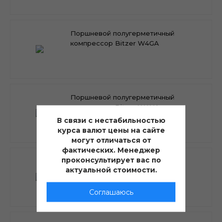
Поршневой полугерметичный
компрессор Bitzer W4GA
Поршневой полугерметичный
компрессор Bitzer W4HA
В связи с нестабильностью
курса валют цены на сайте
могут отличаться от
фактических. Менеджер
проконсультирует вас по
Поршневой полугерметичный
актуальной стоимости.
компрессор Bitzer W4NA
Соглашаюсь