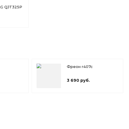
LG QJT325P
Фреон r407c
3 690 руб.