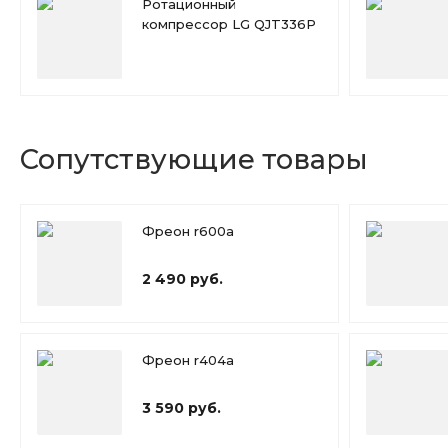
Ротационный
компрессор LG QJT336P
Сопутствующие товары
Фреон r600a
2 490 руб.
Фреон r404a
3 590 руб.