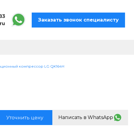
83
Заказать звонок специалисту
ru
ационный компрессор LG QK164H
Написать в WhatsApp
Уточнить цену