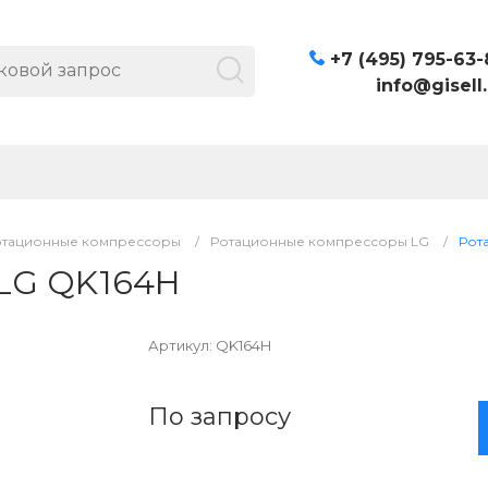
+7 (495) 795-63-
info@gisell.
отационные компрессоры
/
Ротационные компрессоры LG
/
Рот
LG QK164H
Артикул:
QK164H
По запросу