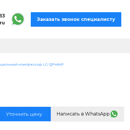
83
Заказать звонок специалисту
ru
ационный компрессор LG QP464P
Написать в WhatsApp
Уточнить цену