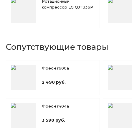
Ротационный
компрессор LG QJT336P
Сопутствующие товары
Фреон r600a
2 490 руб.
Фреон r404a
3 590 руб.