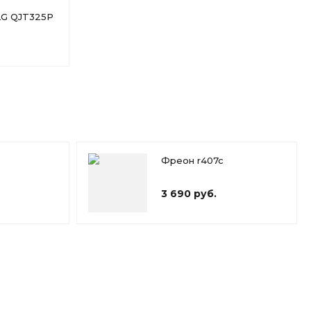
LG QJT325P
Фреон r407c
3 690 руб.