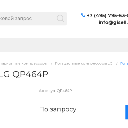
+7 (495) 795-63-
info@gisell.
отационные компрессоры
/
Ротационные компрессоры LG
/
Рот
 LG QP464P
Артикул:
QP464P
По запросу