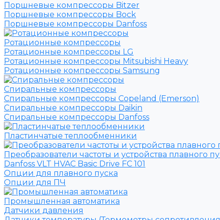
Поршневые компрессоры Bitzer
Поршневые компрессоры Bock
Поршневые компрессоры Danfoss
Ротационные компрессоры
Ротационные компрессоры LG
Ротационные компрессоры Mitsubishi Heavy
Ротационные компрессоры Samsung
Спиральные компрессоры
Спиральные компрессоры Copeland (Emerson)
Спиральные компрессоры Daikin
Спиральные компрессоры Danfoss
Пластинчатые теплообменники
Преобразователи частоты и устройства плавного пу
Danfoss VLT HVAC Basic Drive FC 101
Опции для плавного пуска
Опции для ПЧ
Промышленная автоматика
Датчики давления
Датчики температуры (Термометры сопротивления