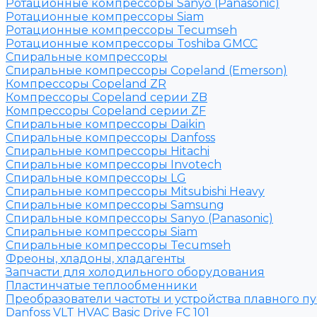
Ротационные компрессоры Sanyo (Panasonic)
Ротационные компрессоры Siam
Ротационные компрессоры Tecumseh
Ротационные компрессоры Toshiba GMCC
Спиральные компрессоры
Спиральные компрессоры Copeland (Emerson)
Компрессоры Copeland ZR
Компрессоры Copeland серии ZB
Компрессоры Copeland серии ZF
Спиральные компрессоры Daikin
Спиральные компрессоры Danfoss
Спиральные компрессоры Hitachi
Спиральные компрессоры Invotech
Спиральные компрессоры LG
Спиральные компрессоры Mitsubishi Heavy
Спиральные компрессоры Samsung
Спиральные компрессоры Sanyo (Panasonic)
Спиральные компрессоры Siam
Спиральные компрессоры Tecumseh
Фреоны, хладоны, хладагенты
Запчасти для холодильного оборудования
Пластинчатые теплообменники
Преобразователи частоты и устройства плавного пу
Danfoss VLT HVAC Basic Drive FC 101