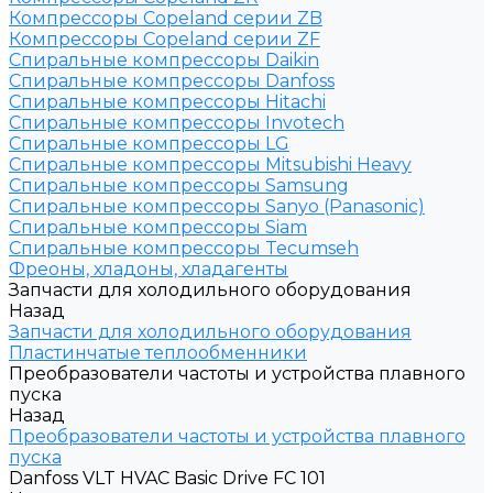
Компрессоры Copeland серии ZB
Компрессоры Copeland серии ZF
Спиральные компрессоры Daikin
Спиральные компрессоры Danfoss
Спиральные компрессоры Hitachi
Спиральные компрессоры Invotech
Спиральные компрессоры LG
Спиральные компрессоры Mitsubishi Heavy
Спиральные компрессоры Samsung
Спиральные компрессоры Sanyo (Panasonic)
Спиральные компрессоры Siam
Спиральные компрессоры Tecumseh
Фреоны, хладоны, хладагенты
Запчасти для холодильного оборудования
Назад
Запчасти для холодильного оборудования
Пластинчатые теплообменники
Преобразователи частоты и устройства плавного
пуска
Назад
Преобразователи частоты и устройства плавного
пуска
Danfoss VLT HVAC Basic Drive FC 101