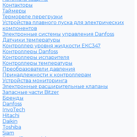
Контакторы
Таймеры
Термореле перегрузки
Устройства плавного пуска для электрических
компонентов
Электронные системы управления Danfoss
Датчики температуры
Контроллер уровня жидкости ЕКС347
Контроллеры Danfoss
Контроллеры испарителя
Контроллеры температуры
Преобразователи давления
Принадлежности к контроллерам
Устройства мониторинга
Электронные расширительные клапаны
Запасные части Bitzer
Бренды
Danfoss
InvoTech
Hitachi
Daikin
Toshiba
Siam