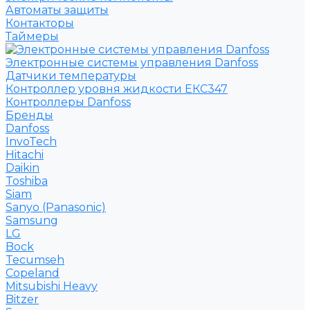
Автоматы защиты
Контакторы
Таймеры
Электронные системы управления Danfoss
Датчики температуры
Контроллер уровня жидкости ЕКС347
Контроллеры Danfoss
Бренды
Danfoss
InvoTech
Hitachi
Daikin
Toshiba
Siam
Sanyo (Panasonic)
Samsung
LG
Bock
Tecumseh
Copeland
Mitsubishi Heavy
Bitzer