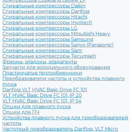
Компрессоры Copeland серии ZF
Спиральные компрессоры Daikin
Спиральные компрессоры Danfoss
Спиральные компрессоры Hitachi
Спиральные компрессоры Invotech
Спиральные компрессоры LG
Спиральные компрессоры Mitsubishi Heavy
Спиральные компрессоры Samsung
Спиральные компрессоры Sanyo (Panasonic)
Спиральные компрессоры Siam
Спиральные компрессоры Tecumseh
Фреоны, хладоны, хладагенты
Запчасти для холодильного оборудования
Пластинчатые теплообменники
Преобразователи частоты и устройства плавного
пуска
Danfoss VLT HVAC Basic Drive FC 101
VLT HVAC Basic Drive FC 101, IP 20
VLT HVAC Basic Drive FC 101, IP 54
Опции для плавного пуска
Опции для ПЧ
Устройства плавного пуска для преобразователей
частоты
Частотный преобразователь Danfoss, VLT Micro