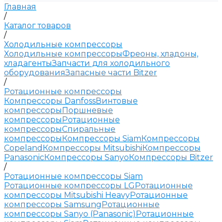
Главная
/
Каталог товаров
/
Холодильные компрессоры
Холодильные компрессоры
Фреоны, хладоны,
хладагенты
Запчасти для холодильного
оборудования
Запасные части Bitzer
/
Ротационные компрессоры
Компрессоры Danfoss
Винтовые
компрессоры
Поршневые
компрессоры
Ротационные
компрессоры
Спиральные
компрессоры
Компрессоры Siam
Компрессоры
Copeland
Компрессоры Mitsubishi
Компрессоры
Panasonic
Компрессоры Sanyo
Компрессоры Bitzer
/
Ротационные компрессоры Siam
Ротационные компрессоры LG
Ротационные
компрессоры Mitsubishi Heavy
Ротационные
компрессоры Samsung
Ротационные
компрессоры Sanyo (Panasonic)
Ротационные