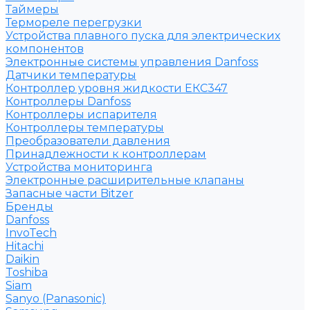
Таймеры
Термореле перегрузки
Устройства плавного пуска для электрических
компонентов
Электронные системы управления Danfoss
Датчики температуры
Контроллер уровня жидкости ЕКС347
Контроллеры Danfoss
Контроллеры испарителя
Контроллеры температуры
Преобразователи давления
Принадлежности к контроллерам
Устройства мониторинга
Электронные расширительные клапаны
Запасные части Bitzer
Бренды
Danfoss
InvoTech
Hitachi
Daikin
Toshiba
Siam
Sanyo (Panasonic)