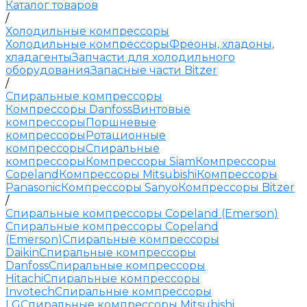
Каталог товаров
/
Холодильные компрессоры
Холодильные компрессоры
Фреоны, хладоны,
хладагенты
Запчасти для холодильного
оборудования
Запасные части Bitzer
/
Спиральные компрессоры
Компрессоры Danfoss
Винтовые
компрессоры
Поршневые
компрессоры
Ротационные
компрессоры
Спиральные
компрессоры
Компрессоры Siam
Компрессоры
Copeland
Компрессоры Mitsubishi
Компрессоры
Panasonic
Компрессоры Sanyo
Компрессоры Bitzer
/
Спиральные компрессоры Copeland (Emerson)
Спиральные компрессоры Copeland
(Emerson)
Спиральные компрессоры
Daikin
Спиральные компрессоры
Danfoss
Спиральные компрессоры
Hitachi
Спиральные компрессоры
Invotech
Спиральные компрессоры
LG
Спиральные компрессоры Mitsubishi