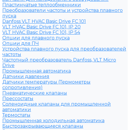
Пластинчатые теплообменники
Преобразователи частоты и устройства плавного
пуска
Danfoss VLT HVAC Basic Drive FC 101
VLT HVAC Basic Drive FC 101, IP 20
VLT HVAC Basic Drive FC 101, IP 54
Опции для плавного пуска
Опции для ПЧ
Устройства плавного пуска для преобразователей
частоты
Частотный преобразователь Danfoss, VLT Micro
Drive
Промышленная автоматика
Датчики давления
Датчики температуры (Термометры
сопротивления)
Пневматические клапаны
Прессостаты
Соленоидные клапаны для промышленной
автоматики
Термостаты
Промышленная холодильная автоматика
Быстрозакрывающиеся клапаны