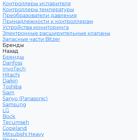
Контроллеры испарителя
Контроллеры температуры
Преобразователи давления
Принадлежности к контроллерам
Устройства мониторинга
Электронные расширительные клапаны
Запасные части Bitzer
Бренды
Назад
Бренды
Danfoss
InvoTech
Hitachi
Daikin
Toshiba
Siam
Sanyo (Panasonic)
Samsung
LG
Bock
Tecumseh
Copeland
Mitsubishi Heavy