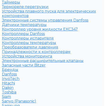
Таймеры
Термореле перегрузки
Устройства плавного пуска для электрических
компонентов
Электронные системы управления Danfoss
Датчики температуры
Контроллер уровня жидкости ЕКС347
Контроллеры Danfoss
Контроллеры испарителя
Контроллеры температуры
Преобразователи давления
Принадлежности к контроллерам
Устройства мониторинга
Электронные расширительные клапаны
Запасные части Bitzer
Бренды
Danfoss
InvoTech
Hitachi
Daikin
Toshiba
Siam
Sanyo (Panasonic)
Samsung