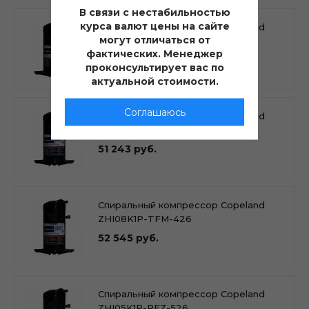
В связи с нестабильностью
курса валют цены на сайте
Спиральный компрессор Copeland
могут отличаться от
ZHI11K1P-PFZ-526
фактических. Менеджер
58 683 руб.
проконсультирует вас по
актуальной стоимости.
Соглашаюсь
Спиральный компрессор Copeland
ZHI08K1P-PFZ-526
51 243 руб.
Спиральный компрессор Copeland
ZHI08K1P-TFM-426
52 545 руб.
Спиральный компрессор Copeland
ZHI05K1P-PFZ-526