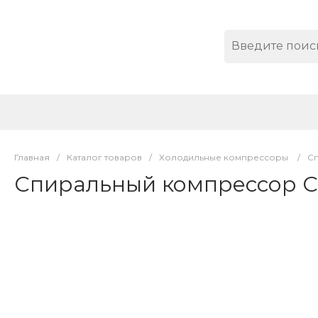
Главная
/
Каталог товаров
/
Холодильные компрессоры
/
С
Спиральный компрессор C