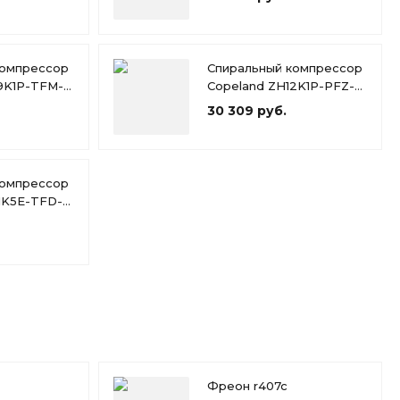
компрессор
Спиральный компрессор
9K1P-TFM-
Copeland ZH12K1P-PFZ-
424
30 309 руб.
компрессор
1K5E-TFD-
Фреон r407c