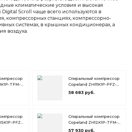
одные климатические условия и высокая
igital Scroll чаще всего используются в
, компрессорных станциях, компрессорно-
сивных системах, в крышных кондиционерах, а
ия воздуха.
компрессор
Спиральный компрессор
11K1P-TFM-
Copeland ZHI11K1P-PFZ-
526
58 683 руб.
компрессор
Спиральный компрессор
05K1P-PFZ-
Copeland ZH12K1P-TFM-
424
57 930 руб.