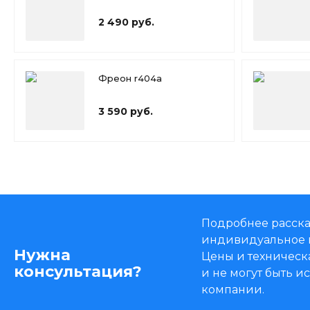
2 490 руб.
Фреон r404a
3 590 руб.
Подробнее расска
индивидуальное 
Нужна
Цены и техническ
консультация?
и не могут быть 
компании.