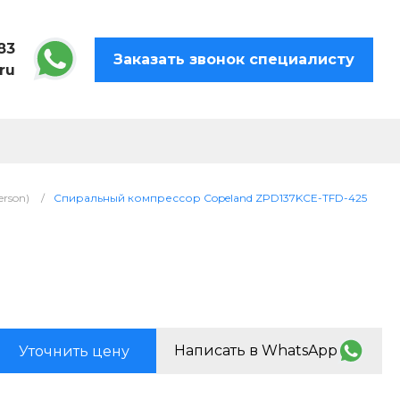
83
Заказать звонок специалисту
ru
rson)
/
Спиральный компрессор Copeland ZPD137KCE-TFD-425
Написать в WhatsApp
Уточнить цену