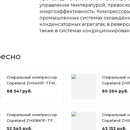
управление температурой, превосх
энергоэффективность. Компрессоры D
промышленных системах охлаждения
конденсаторных агрегатах, в ревер
также в системах кондиционирован
ресно
Спиральный компрессор
Спиральный 
Copeland ZHI14K1P-TFM-
Copeland ZHI
526
426
68 541 руб.
60 264 руб.
Спиральный компрессор
Спиральный 
Copeland ZHI08K1P-TFM-
Copeland ZHI
426
526
52 545 руб.
43 152 руб.