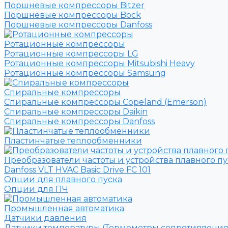
Поршневые компрессоры Bitzer
Поршневые компрессоры Bock
Поршневые компрессоры Danfoss
Ротационные компрессоры
Ротационные компрессоры LG
Ротационные компрессоры Mitsubishi Heavy
Ротационные компрессоры Samsung
Спиральные компрессоры
Спиральные компрессоры Copeland (Emerson)
Спиральные компрессоры Daikin
Спиральные компрессоры Danfoss
Пластинчатые теплообменники
Преобразователи частоты и устройства плавного пу
Danfoss VLT HVAC Basic Drive FC 101
Опции для плавного пуска
Опции для ПЧ
Промышленная автоматика
Датчики давления
Датчики температуры (Термометры сопротивления