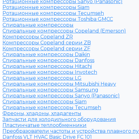
Ротационные компрессоры Sanyo (Panasonic)
Ротационные компрессоры Siam
Ротационные компрессоры Tecumseh
Ротационные компрессоры Toshiba GMCC
Спиральные компрессоры
Спиральные компрессоры Copeland (Emerson)
Компрессоры Copeland ZR
Компрессоры Copeland серии ZB
Компрессоры Copeland серии ZF
Спиральные компрессоры Daikin
Спиральные компрессоры Danfoss
Спиральные компрессоры Hitachi
Спиральные компрессоры Invotech
Спиральные компрессоры LG
Спиральные компрессоры Mitsubishi Heavy
Спиральные компрессоры Samsung
Спиральные компрессоры Sanyo (Panasonic)
Спиральные компрессоры Siam
Спиральные компрессоры Tecumseh
Фреоны, хладоны, хладагенты
Запчасти для холодильного оборудования
Пластинчатые теплообменники
Преобразователи частоты и устройства плавного пу
Danfoss VLT HVAC Basic Drive FC 101