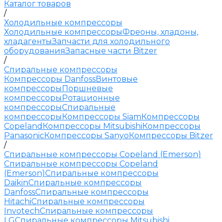
Каталог товаров
/
Холодильные компрессоры
Холодильные компрессоры
Фреоны, хладоны,
хладагенты
Запчасти для холодильного
оборудования
Запасные части Bitzer
/
Спиральные компрессоры
Компрессоры Danfoss
Винтовые
компрессоры
Поршневые
компрессоры
Ротационные
компрессоры
Спиральные
компрессоры
Компрессоры Siam
Компрессоры
Copeland
Компрессоры Mitsubishi
Компрессоры
Panasonic
Компрессоры Sanyo
Компрессоры Bitzer
/
Спиральные компрессоры Copeland (Emerson)
Спиральные компрессоры Copeland
(Emerson)
Спиральные компрессоры
Daikin
Спиральные компрессоры
Danfoss
Спиральные компрессоры
Hitachi
Спиральные компрессоры
Invotech
Спиральные компрессоры
LG
Спиральные компрессоры Mitsubishi