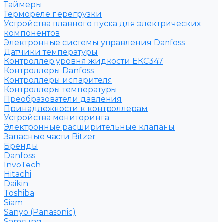
Таймеры
Термореле перегрузки
Устройства плавного пуска для электрических
компонентов
Электронные системы управления Danfoss
Датчики температуры
Контроллер уровня жидкости ЕКС347
Контроллеры Danfoss
Контроллеры испарителя
Контроллеры температуры
Преобразователи давления
Принадлежности к контроллерам
Устройства мониторинга
Электронные расширительные клапаны
Запасные части Bitzer
Бренды
Danfoss
InvoTech
Hitachi
Daikin
Toshiba
Siam
Sanyo (Panasonic)
Samsung