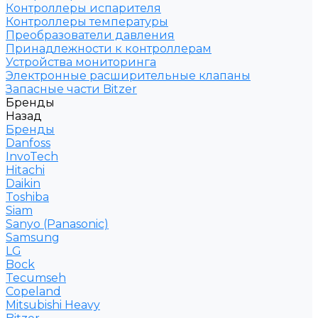
Контроллеры испарителя
Контроллеры температуры
Преобразователи давления
Принадлежности к контроллерам
Устройства мониторинга
Электронные расширительные клапаны
Запасные части Bitzer
Бренды
Назад
Бренды
Danfoss
InvoTech
Hitachi
Daikin
Toshiba
Siam
Sanyo (Panasonic)
Samsung
LG
Bock
Tecumseh
Copeland
Mitsubishi Heavy