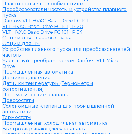
Пластинчатые теплообменники
Преобразователи частоты и устройства плавного
пуска
Danfoss VLT HVAC Basic Drive FC 101
VLT HVAC Basic Drive FC 101, IP 20
VLT HVAC Basic Drive FC 101, IP 54
Опции для плавного пуска
Опции для ПЧ
Устройства плавного пуска для преобразователей
частоты
Частотный преобразователь Danfoss, VLT Micro
Drive
Промышленная автоматика
Датчики давления
Датчики температуры (Термометры
сопротивления)
Пневматические клапаны
Прессостаты
Соленоидные клапаны для промышленной
автоматики
Термостаты
Промышленная холодильная автоматика
Быстрозакрывающиеся клапаны