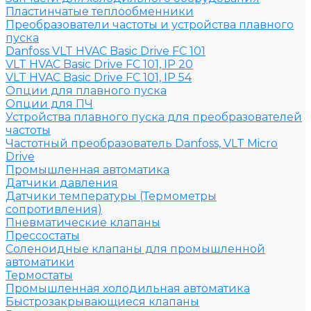
Пластинчатые теплообменники
Преобразователи частоты и устройства плавного
пуска
Danfoss VLT HVAC Basic Drive FC 101
VLT HVAC Basic Drive FC 101, IP 20
VLT HVAC Basic Drive FC 101, IP 54
Опции для плавного пуска
Опции для ПЧ
Устройства плавного пуска для преобразователей
частоты
Частотный преобразователь Danfoss, VLT Micro
Drive
Промышленная автоматика
Датчики давления
Датчики температуры (Термометры
сопротивления)
Пневматические клапаны
Прессостаты
Соленоидные клапаны для промышленной
автоматики
Термостаты
Промышленная холодильная автоматика
Быстрозакрывающиеся клапаны