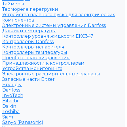
Таймеры
Термореле перегрузки
Устройства плавного пуска для электрических
компонентов
Электронные системы управления Danfoss
Датчики температуры
Контроллер уровня жидкости ЕКС347
Контроллеры Danfoss
Контроллеры испарителя
Контроллеры температуры
Преобразователи давления
Принадлежности к контроллерам
Устройства мониторинга
Электронные расширительные клапаны
Запасные части Bitzer
Бренды
Danfoss
InvoTech
Hitachi
Daikin
Toshiba
Siam
Sanyo (Panasonic)