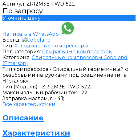
Артикул:
ZR12M3E-TWD-522
По запросу
Уточнить цену
Написать в WhatsApp
Бренд:
Тип:
Холодильные компрессоры
Подкатегория:
Спиральные компрессоры
Категория:
Спиральные компрессоры Copeland
(Emerson)
Тип компрессора -
Спиральный герметичный с
резьбовыми патрубками под соединение типа
«Роталок»;
Тип (Модель) -
ZR12M3E-TWD-522;
Максимальный рабочий ток -
22;
Заправка маслом, л -
4,1;
Все характеристики
Описание
Характеристики