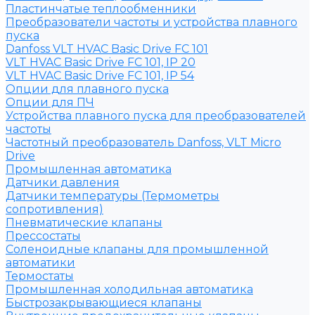
Пластинчатые теплообменники
Преобразователи частоты и устройства плавного
пуска
Danfoss VLT HVAC Basic Drive FC 101
VLT HVAC Basic Drive FC 101, IP 20
VLT HVAC Basic Drive FC 101, IP 54
Опции для плавного пуска
Опции для ПЧ
Устройства плавного пуска для преобразователей
частоты
Частотный преобразователь Danfoss, VLT Micro
Drive
Промышленная автоматика
Датчики давления
Датчики температуры (Термометры
сопротивления)
Пневматические клапаны
Прессостаты
Соленоидные клапаны для промышленной
автоматики
Термостаты
Промышленная холодильная автоматика
Быстрозакрывающиеся клапаны