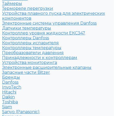
Таймеры
Термореле перегрузки
Устройства плавного пуска для электрических
компонентов
Электронные системы управления Danfoss
Датчики температуры
Контроллер уровня жидкости ЕКС347
Контроллеры Danfoss
Контроллеры испарителя
Контроллеры температуры
Преобразователи давления
Принадлежности к контроллерам
Устройства мониторинга
Электронные расширительные клапаны
Запасные части Bitzer
Бренды
Danfoss
InvoTech
Hitachi
Daikin
Toshiba
Siam
Sanyo (Panasonic)