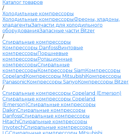
Каталог товаров
/
Холодильные компрессоры
Холодильные компрессоры
Фреоны, хладоны,
хладагенты
Запчасти для холодильного
оборудования
Запасные части Bitzer
/
Спиральные компрессоры
Компрессоры Danfoss
Винтовые
компрессоры
Поршневые
компрессоры
Ротационные
компрессоры
Спиральные
компрессоры
Компрессоры Siam
Компрессоры
Copeland
Компрессоры Mitsubishi
Компрессоры
Panasonic
Компрессоры Sanyo
Компрессоры Bitzer
/
Спиральные компрессоры Copeland (Emerson)
Спиральные компрессоры Copeland
(Emerson)
Спиральные компрессоры
Daikin
Спиральные компрессоры
Danfoss
Спиральные компрессоры
Hitachi
Спиральные компрессоры
Invotech
Спиральные компрессоры
LG
Спиральные компрессоры Mitsubishi