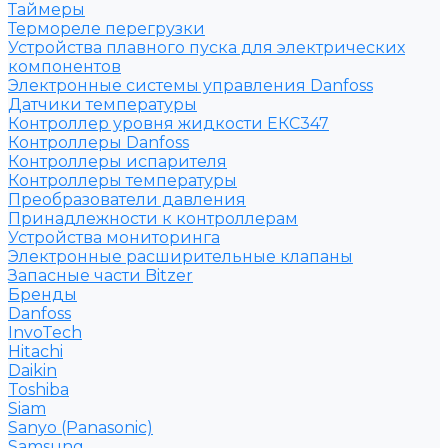
Таймеры
Термореле перегрузки
Устройства плавного пуска для электрических
компонентов
Электронные системы управления Danfoss
Датчики температуры
Контроллер уровня жидкости ЕКС347
Контроллеры Danfoss
Контроллеры испарителя
Контроллеры температуры
Преобразователи давления
Принадлежности к контроллерам
Устройства мониторинга
Электронные расширительные клапаны
Запасные части Bitzer
Бренды
Danfoss
InvoTech
Hitachi
Daikin
Toshiba
Siam
Sanyo (Panasonic)
Samsung