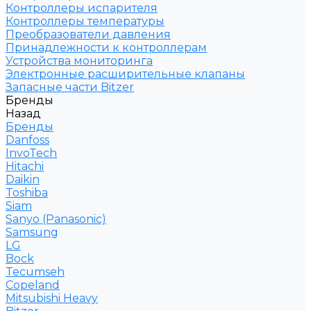
Контроллеры испарителя
Контроллеры температуры
Преобразователи давления
Принадлежности к контроллерам
Устройства мониторинга
Электронные расширительные клапаны
Запасные части Bitzer
Бренды
Назад
Бренды
Danfoss
InvoTech
Hitachi
Daikin
Toshiba
Siam
Sanyo (Panasonic)
Samsung
LG
Bock
Tecumseh
Copeland
Mitsubishi Heavy