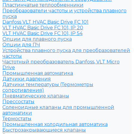
Пластинчатые теплообменники
Преобразователи частоты и устройства плавного
пуска
Danfoss VLT HVAC Basic Drive FC 101
VLT HVAC Basic Drive FC 101, IP 20
VLT HVAC Basic Drive FC 101, IP 54
Опции для плавного пуска
Опции для ПЧ
Устройства плавного пуска для преобразователей
частоты
Частотный преобразователь Danfoss, VLT Micro
Drive
Промышленная автоматика
Датчики давления
Датчики температуры (Термометры
сопротивления)
Пневматические клапаны
Прессостаты
Соленоидные клапаны для промышленной
автоматики
Термостаты
Промышленная холодильная автоматика
Быстрозакрывающиеся клапаны