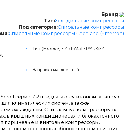
Бренд:
Тип:
Холодильные компрессоры
Подкатегория:
Спиральные компрессоры
рия:
Спиральные компрессоры Copeland (Emerson)
Тип (Модель) -
ZR16M3E-TWD-522;
од
Заправка маслом, л -
4,1;
Scroll серии ZR предлагаются в конфигурациях
 для климатических систем, а также
тем охлаждения. Спиральные компрессоры все
х, в крышных кондиционерах, и блоках точного
яя поршневые и винтовые компрессоры.
многокомпрессорных сборок (тандемов и трио,