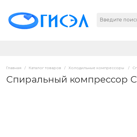
Главная
/
Каталог товаров
/
Холодильные компрессоры
/
С
Спиральный компрессор C