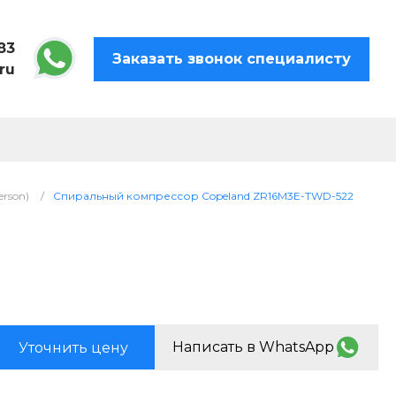
83
Заказать звонок специалисту
ru
rson)
/
Спиральный компрессор Copeland ZR16M3E-TWD-522
Написать в WhatsApp
Уточнить цену