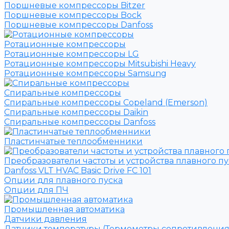
Поршневые компрессоры Bitzer
Поршневые компрессоры Bock
Поршневые компрессоры Danfoss
Ротационные компрессоры
Ротационные компрессоры LG
Ротационные компрессоры Mitsubishi Heavy
Ротационные компрессоры Samsung
Спиральные компрессоры
Спиральные компрессоры Copeland (Emerson)
Спиральные компрессоры Daikin
Спиральные компрессоры Danfoss
Пластинчатые теплообменники
Преобразователи частоты и устройства плавного пу
Danfoss VLT HVAC Basic Drive FC 101
Опции для плавного пуска
Опции для ПЧ
Промышленная автоматика
Датчики давления
Датчики температуры (Термометры сопротивления