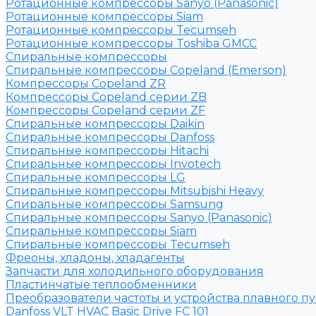
Ротационные компрессоры Sanyo (Panasonic)
Ротационные компрессоры Siam
Ротационные компрессоры Tecumseh
Ротационные компрессоры Toshiba GMCC
Спиральные компрессоры
Спиральные компрессоры Copeland (Emerson)
Компрессоры Copeland ZR
Компрессоры Copeland серии ZB
Компрессоры Copeland серии ZF
Спиральные компрессоры Daikin
Спиральные компрессоры Danfoss
Спиральные компрессоры Hitachi
Спиральные компрессоры Invotech
Спиральные компрессоры LG
Спиральные компрессоры Mitsubishi Heavy
Спиральные компрессоры Samsung
Спиральные компрессоры Sanyo (Panasonic)
Спиральные компрессоры Siam
Спиральные компрессоры Tecumseh
Фреоны, хладоны, хладагенты
Запчасти для холодильного оборудования
Пластинчатые теплообменники
Преобразователи частоты и устройства плавного пу
Danfoss VLT HVAC Basic Drive FC 101