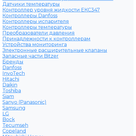
Датчики температуры
Контроллер уровня жидкости ЕКС347
Контроллеры Danfoss
Контроллеры испарителя
Контроллеры температуры
Преобразователи давления
Принадлежности к контроллерам
Устройства мониторинга
Электронные расширительные клапаны
Запасные части Bitzer
Бренды
Danfoss
InvoTech
Hitachi
Daikin
Toshiba
Siam
Sanyo (Panasonic)
Samsung
LG
Bock
Tecumseh
Copeland