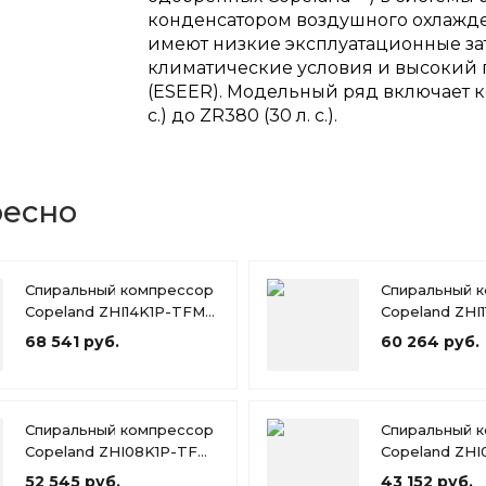
конденсатором воздушного охлажде
имеют низкие эксплуатационные за
климатические условия и высокий 
(ESEER). Модельный ряд включает ко
с.) до ZR380 (30 л. с.).
ресно
Спиральный компрессор
Спиральный 
Copeland ZHI14K1P-TFM-
Copeland ZHI
526
426
68 541 руб.
60 264 руб.
Спиральный компрессор
Спиральный 
Copeland ZHI08K1P-TFM-
Copeland ZHI
426
526
52 545 руб.
43 152 руб.