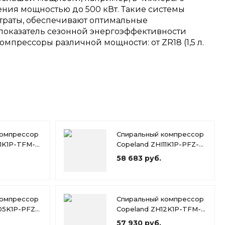
ния мощностью до 500 кВт. Такие системы
траты, обеспечивают оптимальные
показатель сезонной энергоэффективности
мпрессоры различной мощности: от ZR18 (1,5 л.
компрессор
Спиральный компрессор
11K1P-TFM-
Copeland ZHI11K1P-PFZ-
526
58 683 руб.
компрессор
Спиральный компрессор
05K1P-PFZ-
Copeland ZH12K1P-TFM-
424
57 930 руб.