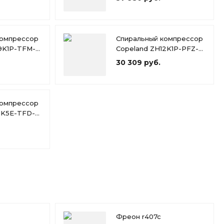
компрессор
Спиральный компрессор
9K1P-TFM-
Copeland ZH12K1P-PFZ-
424
30 309 руб.
компрессор
1K5E-TFD-
Фреон r407c