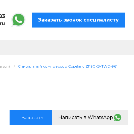
83
Заказать звонок специалисту
ru
rson)
/
Спиральный компрессор Copeland ZR90K3-TWD-961
Написать в WhatsApp
Заказать