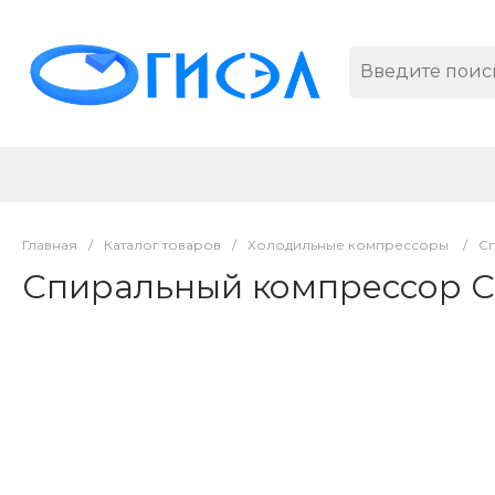
Главная
/
Каталог товаров
/
Холодильные компрессоры
/
С
Спиральный компрессор C