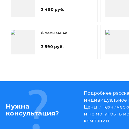
2 490 руб.
Фреон r404a
3 590 руб.
Подробнее расска
индивидуальное 
Нужна
Цены и техническ
консультация?
и не могут быть 
компании.