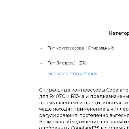
Катего
Тип компрессора -
Спиральный;
Тип (Модель) -
ZR;
Все характеристики
Спиральные компрессоры Copeland 
для R407C и R134a и предназначены
промышленных и прецизионных сис
чаще находят применение в чиллера
регулирования, постепенно вытесн
Возможно объединение нескольких 
одобренных Copeland™) в системы 