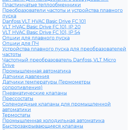
Пластинчатые теплообменники
Преобразователи частоты и устройства плавного
пуска
Danfoss VLT HVAC Basic Drive FC 101
VLT HVAC Basic Drive FC 101, IP 20
VLT HVAC Basic Drive FC 101, IP 54
Опции для плавного пуска
Опции для ПЧ
Устройства плавного пуска для преобразователей
частоты
Частотный преобразователь Danfoss, VLT Micro
Drive
Промышленная автоматика
Датчики давления
Датчики температуры (Термометры
сопротивления)
Пневматические клапаны
Прессостаты
Соленоидные клапаны для промышленной
автоматики
Термостаты
Промышленная холодильная автоматика
Быстрозакрывающиеся клапаны