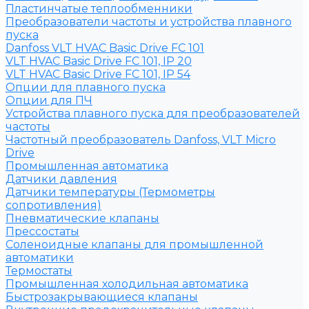
Пластинчатые теплообменники
Преобразователи частоты и устройства плавного
пуска
Danfoss VLT HVAC Basic Drive FC 101
VLT HVAC Basic Drive FC 101, IP 20
VLT HVAC Basic Drive FC 101, IP 54
Опции для плавного пуска
Опции для ПЧ
Устройства плавного пуска для преобразователей
частоты
Частотный преобразователь Danfoss, VLT Micro
Drive
Промышленная автоматика
Датчики давления
Датчики температуры (Термометры
сопротивления)
Пневматические клапаны
Прессостаты
Соленоидные клапаны для промышленной
автоматики
Термостаты
Промышленная холодильная автоматика
Быстрозакрывающиеся клапаны