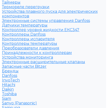
Таймеры
Термореле перегрузки
Устройства плавного пуска для электрических
компонентов
Электронные системы управления Danfoss
Датчики температуры
Контроллер уровня жидкости ЕКС347
Контроллеры Danfoss
Контроллеры испарителя
Контроллеры температуры
Преобразователи давления
Принадлежности к контроллерам
Устройства мониторинга
Электронные расширительные клапаны
Запасные части Bitzer
Бренды
Danfoss
InvoTech
Hitachi
Daikin
Toshiba
Siam
Sanyo (Panasonic)
Samsung