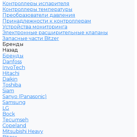
Контроллеры испарителя
Контроллеры температуры
Преобразователи давления
Принадлежности к контроллерам
Устройства мониторинга
Электронные расширительные клапаны
Запасные части Bitzer
Бренды
Назад
Бренды
Danfoss
InvoTech
Hitachi
Daikin
Toshiba
Siam
Sanyo (Panasonic)
Samsung
LG
Bock
Tecumseh
Copeland
Mitsubishi Heavy