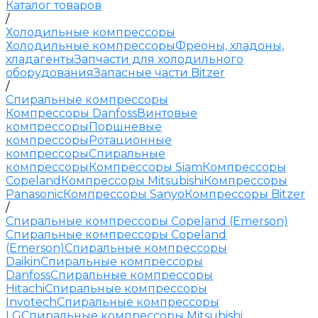
Каталог товаров
/
Холодильные компрессоры
Холодильные компрессоры
Фреоны, хладоны,
хладагенты
Запчасти для холодильного
оборудования
Запасные части Bitzer
/
Спиральные компрессоры
Компрессоры Danfoss
Винтовые
компрессоры
Поршневые
компрессоры
Ротационные
компрессоры
Спиральные
компрессоры
Компрессоры Siam
Компрессоры
Copeland
Компрессоры Mitsubishi
Компрессоры
Panasonic
Компрессоры Sanyo
Компрессоры Bitzer
/
Спиральные компрессоры Copeland (Emerson)
Спиральные компрессоры Copeland
(Emerson)
Спиральные компрессоры
Daikin
Спиральные компрессоры
Danfoss
Спиральные компрессоры
Hitachi
Спиральные компрессоры
Invotech
Спиральные компрессоры
LG
Спиральные компрессоры Mitsubishi