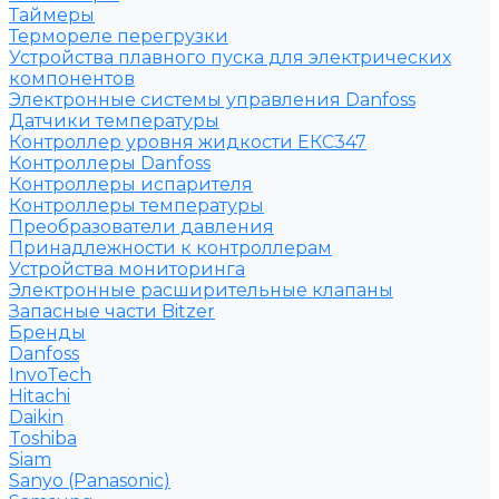
Таймеры
Термореле перегрузки
Устройства плавного пуска для электрических
компонентов
Электронные системы управления Danfoss
Датчики температуры
Контроллер уровня жидкости ЕКС347
Контроллеры Danfoss
Контроллеры испарителя
Контроллеры температуры
Преобразователи давления
Принадлежности к контроллерам
Устройства мониторинга
Электронные расширительные клапаны
Запасные части Bitzer
Бренды
Danfoss
InvoTech
Hitachi
Daikin
Toshiba
Siam
Sanyo (Panasonic)