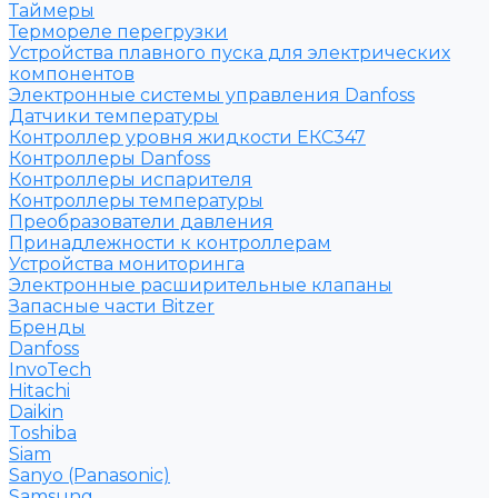
Таймеры
Термореле перегрузки
Устройства плавного пуска для электрических
компонентов
Электронные системы управления Danfoss
Датчики температуры
Контроллер уровня жидкости ЕКС347
Контроллеры Danfoss
Контроллеры испарителя
Контроллеры температуры
Преобразователи давления
Принадлежности к контроллерам
Устройства мониторинга
Электронные расширительные клапаны
Запасные части Bitzer
Бренды
Danfoss
InvoTech
Hitachi
Daikin
Toshiba
Siam
Sanyo (Panasonic)
Samsung