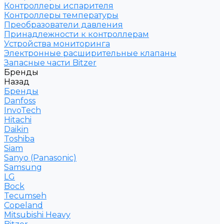
Контроллеры испарителя
Контроллеры температуры
Преобразователи давления
Принадлежности к контроллерам
Устройства мониторинга
Электронные расширительные клапаны
Запасные части Bitzer
Бренды
Назад
Бренды
Danfoss
InvoTech
Hitachi
Daikin
Toshiba
Siam
Sanyo (Panasonic)
Samsung
LG
Bock
Tecumseh
Copeland
Mitsubishi Heavy