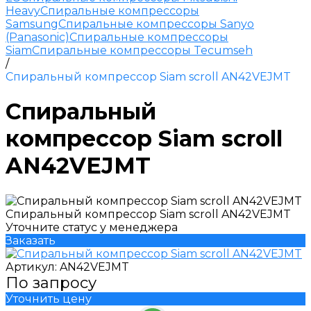
Heavy
Спиральные компрессоры
Samsung
Спиральные компрессоры Sanyo
(Panasonic)
Спиральные компрессоры
Siam
Спиральные компрессоры Tecumseh
/
Спиральный компрессор Siam scroll AN42VEJMT
Спиральный
компрессор Siam scroll
AN42VEJMT
Спиральный компрессор Siam scroll AN42VEJMT
Уточните статус у менеджера
Заказать
Артикул:
AN42VEJMT
По запросу
Уточнить цену