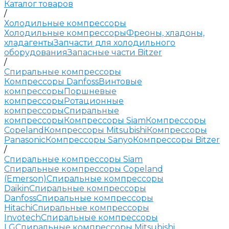
Каталог товаров
/
Холодильные компрессоры
Холодильные компрессоры
Фреоны, хладоны,
хладагенты
Запчасти для холодильного
оборудования
Запасные части Bitzer
/
Спиральные компрессоры
Компрессоры Danfoss
Винтовые
компрессоры
Поршневые
компрессоры
Ротационные
компрессоры
Спиральные
компрессоры
Компрессоры Siam
Компрессоры
Copeland
Компрессоры Mitsubishi
Компрессоры
Panasonic
Компрессоры Sanyo
Компрессоры Bitzer
/
Спиральные компрессоры Siam
Спиральные компрессоры Copeland
(Emerson)
Спиральные компрессоры
Daikin
Спиральные компрессоры
Danfoss
Спиральные компрессоры
Hitachi
Спиральные компрессоры
Invotech
Спиральные компрессоры
LG
Спиральные компрессоры Mitsubishi