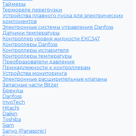
Таймеры
Термореле перегрузки
Устройства плавного пуска для электрических
компонентов
Электронные системы управления Danfoss
Датчики температуры
Контроллер уровня жидкости ЕКС347
Контроллеры Danfoss
Контроллеры испарителя
Контроллеры температуры
Преобразователи давления
Принадлежности к контроллерам
Устройства мониторинга
Электронные расширительные клапаны
Запасные части Bitzer
Бренды
Danfoss
InvoTech
Hitachi
Daikin
Toshiba
Siam
Sanyo (Panasonic)