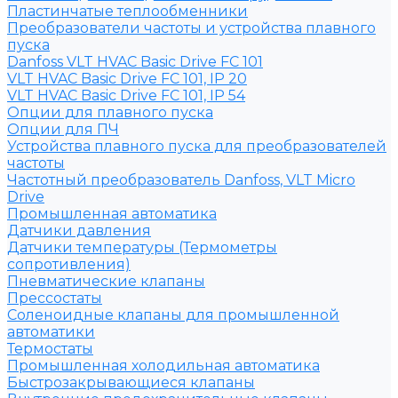
Пластинчатые теплообменники
Преобразователи частоты и устройства плавного
пуска
Danfoss VLT HVAC Basic Drive FC 101
VLT HVAC Basic Drive FC 101, IP 20
VLT HVAC Basic Drive FC 101, IP 54
Опции для плавного пуска
Опции для ПЧ
Устройства плавного пуска для преобразователей
частоты
Частотный преобразователь Danfoss, VLT Micro
Drive
Промышленная автоматика
Датчики давления
Датчики температуры (Термометры
сопротивления)
Пневматические клапаны
Прессостаты
Соленоидные клапаны для промышленной
автоматики
Термостаты
Промышленная холодильная автоматика
Быстрозакрывающиеся клапаны