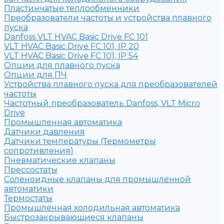
Пластинчатые теплообменники
Преобразователи частоты и устройства плавного
пуска
Danfoss VLT HVAC Basic Drive FC 101
VLT HVAC Basic Drive FC 101, IP 20
VLT HVAC Basic Drive FC 101, IP 54
Опции для плавного пуска
Опции для ПЧ
Устройства плавного пуска для преобразователей
частоты
Частотный преобразователь Danfoss, VLT Micro
Drive
Промышленная автоматика
Датчики давления
Датчики температуры (Термометры
сопротивления)
Пневматические клапаны
Прессостаты
Соленоидные клапаны для промышленной
автоматики
Термостаты
Промышленная холодильная автоматика
Быстрозакрывающиеся клапаны