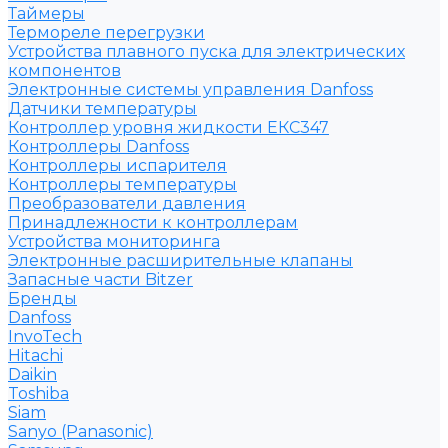
Таймеры
Термореле перегрузки
Устройства плавного пуска для электрических
компонентов
Электронные системы управления Danfoss
Датчики температуры
Контроллер уровня жидкости ЕКС347
Контроллеры Danfoss
Контроллеры испарителя
Контроллеры температуры
Преобразователи давления
Принадлежности к контроллерам
Устройства мониторинга
Электронные расширительные клапаны
Запасные части Bitzer
Бренды
Danfoss
InvoTech
Hitachi
Daikin
Toshiba
Siam
Sanyo (Panasonic)