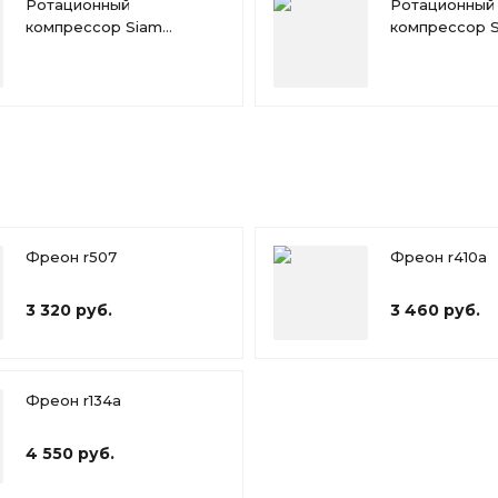
Ротационный
Ротационный
компрессор Siam
компрессор 
RN092NHTMT
RN110NHTMT
Фреон r507
Фреон r410a
3 320 руб.
3 460 руб.
Фреон r134a
4 550 руб.