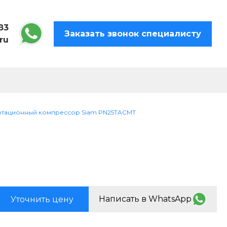
83
Заказать звонок специалисту
ru
отационный компрессор Siam PN25TACMT
Написать в WhatsApp
Уточнить цену