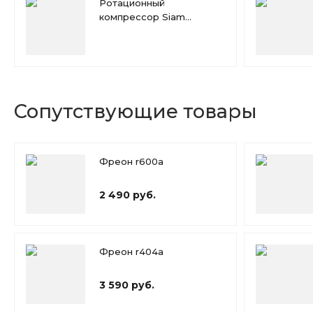
Ротационный
компрессор Siam
RN117NHTMT
Сопутствующие товары
Фреон r600a
2 490 руб.
Фреон r404a
3 590 руб.