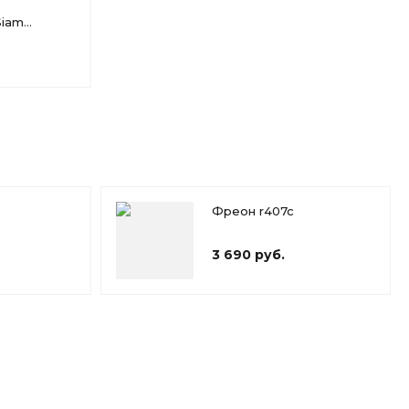
Siam
Фреон r407c
3 690 руб.