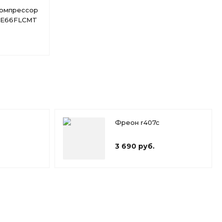
компрессор
ANE66FLCMT
Фреон r407c
3 690 руб.