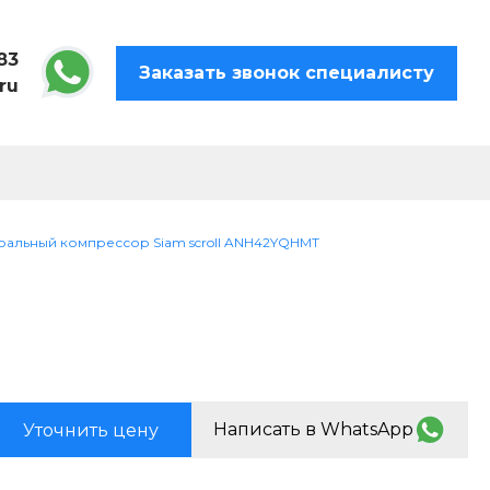
83
Заказать звонок специалисту
ru
ральный компрессор Siam scroll ANH42YQHMT
Написать в WhatsApp
Уточнить цену