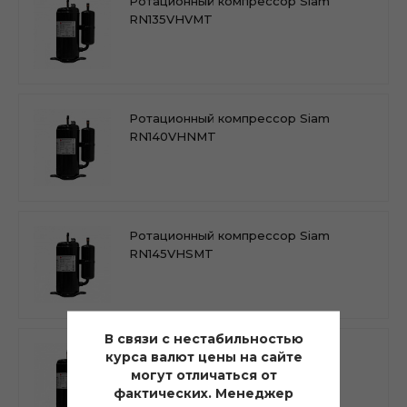
Ротационный компрессор Siam
RN135VHVMT
Ротационный компрессор Siam
RN140VHNMT
Ротационный компрессор Siam
RN145VHSMT
В связи с нестабильностью
Ротационный компрессор Siam
курса валют цены на сайте
RN125VHSMT
могут отличаться от
фактических. Менеджер