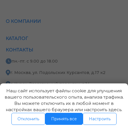
О КОМПАНИИ
КАТАЛОГ
КОНТАКТЫ
пн.-пт. с 9.00 до 18.00
г. Москва, ул. Подольских Курсантов, д.17 к2
г. Курск, Элеваторный переулок, д.14
Наш сайт использует файлы cookie для улучшения
+7 (495) 795-63-83(Москва)
вашего пользовательского опыта, анализа трафика.
Вы можете отключить их в любой момент в
+7 (4712) 220-650 (Курск)
настройках вашего браузера или настроить здесь.
Отклонить
Принять все
Настроить
info@gisell.ru
© 2026 OOO “ГИСЭЛ”, Все права защищены