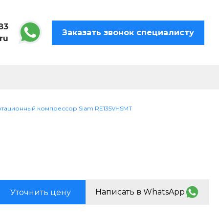
83
Заказать звонок специалисту
ru
отационный компрессор Siam RE135VHSMT
Написать в WhatsApp
Уточнить цену