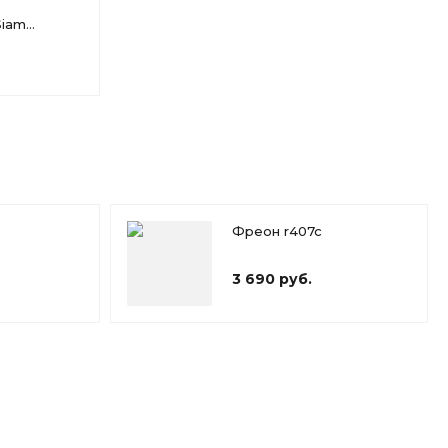
Siam
Фреон r407c
3 690 руб.