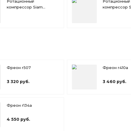
Ротационный
Ротационный
компрессор Siam
компрессор 
RN092NHTMT
RN110NHTMT
Фреон r507
Фреон r410a
3 320 руб.
3 460 руб.
Фреон r134a
4 550 руб.