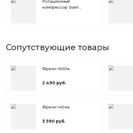
Ротационный
компрессор Siam
RN117NHTMT
Сопутствующие товары
Фреон r600a
2 490 руб.
Фреон r404a
3 590 руб.