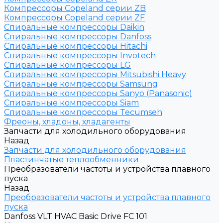
Компрессоры Copeland серии ZB
Компрессоры Copeland серии ZF
Спиральные компрессоры Daikin
Спиральные компрессоры Danfoss
Спиральные компрессоры Hitachi
Спиральные компрессоры Invotech
Спиральные компрессоры LG
Спиральные компрессоры Mitsubishi Heavy
Спиральные компрессоры Samsung
Спиральные компрессоры Sanyo (Panasonic)
Спиральные компрессоры Siam
Спиральные компрессоры Tecumseh
Фреоны, хладоны, хладагенты
Запчасти для холодильного оборудования
Назад
Запчасти для холодильного оборудования
Пластинчатые теплообменники
Преобразователи частоты и устройства плавного
пуска
Назад
Преобразователи частоты и устройства плавного
пуска
Danfoss VLT HVAC Basic Drive FC 101