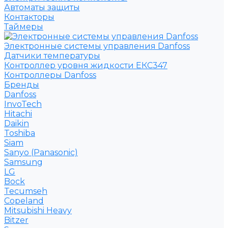
Автоматы защиты
Контакторы
Таймеры
Электронные системы управления Danfoss
Датчики температуры
Контроллер уровня жидкости ЕКС347
Контроллеры Danfoss
Бренды
Danfoss
InvoTech
Hitachi
Daikin
Toshiba
Siam
Sanyo (Panasonic)
Samsung
LG
Bock
Tecumseh
Copeland
Mitsubishi Heavy
Bitzer