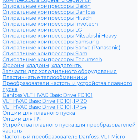
Компрессоры Copeland серии ZF
Спиральные компрессоры Daikin
Спиральные компрессоры Danfoss
Спиральные компрессоры Hitachi
Спиральные компрессоры Invotech
Спиральные компрессоры LG
Спиральные компрессоры Mitsubishi Heavy
Спиральные компрессоры Samsung
Спиральные компрессоры Sanyo (Panasonic)
Спиральные компрессоры Siam
Спиральные компрессоры Tecumseh
Фреоны, хладоны, хладагенты
Запчасти для холодильного оборудования
Пластинчатые теплообменники
Преобразователи частоты и устройства плавного
пуска
Danfoss VLT HVAC Basic Drive FC 101
VLT HVAC Basic Drive FC 101, IP 20
VLT HVAC Basic Drive FC 101, IP 54
Опции для плавного пуска
Опции для ПЧ
Устройства плавного пуска для преобразователей
частоты
Частотный преобразователь Danfoss, VLT Micro