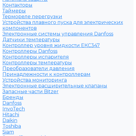
Контакторы
Таймеры
Термореле перегрузки
Устройства плавного пуска для электрических
компонентов
Электронные системы управления Danfoss
Датчики температуры
Контроллер уровня жидкости ЕКС347
Контроллеры Danfoss
Контроллеры испарителя
Контроллеры температуры
Преобразователи давления
Принадлежности к контроллерам
Устройства мониторинга
Электронные расширительные клапаны
Запасные части Bitzer
Бренды
Danfoss
InvoTech
Hitachi
Daikin
Toshiba
Siam