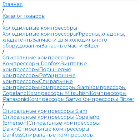
Главная
/
Каталог товаров
/
Холодильные компрессоры
Холодильные компрессоры
Фреоны, хладоны,
хладагенты
Запчасти для холодильного
оборудования
Запасные части Bitzer
/
Спиральные компрессоры
Компрессоры Danfoss
Винтовые
компрессоры
Поршневые
компрессоры
Ротационные
компрессоры
Спиральные
компрессоры
Компрессоры Siam
Компрессоры
Copeland
Компрессоры Mitsubishi
Компрессоры
Panasonic
Компрессоры Sanyo
Компрессоры Bitzer
/
Спиральные компрессоры Siam
Спиральные компрессоры Copeland
(Emerson)
Спиральные компрессоры
Daikin
Спиральные компрессоры
Danfoss
Спиральные компрессоры