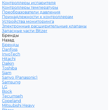
Контроллеры испарителя
Контроллеры температуры
Преобразователи давления
Принадлежности к контроллерам
Устройства мониторинга
Электронные расширительные клапаны
Запасные части Bitzer
Бренды
Назад
Бренды
Danfoss
InvoTech
Hitachi
Daikin
Toshiba
Siam
Sanyo (Panasonic)
Samsung
LG
Bock
Tecumseh
Copeland
Mitsubishi Heavy