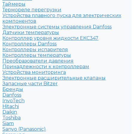
Таймеры
Термореле перегрузки
Устройства плавного пуска для электрических
компонентов
Электронные системы управления Danfoss
Датчики температуры
Контроллер уровня жидкости ЕКС347
Контроллеры Danfoss
Контроллеры испарителя
Контроллеры температуры
Преобразователи давления
Принадлежности к контроллерам
Устройства мониторинга
Электронные расширительные клапаны
Запасные части Bitzer
Бренды
Danfoss
InvoTech
Hitachi
Daikin
Toshiba
Siam
Sanyo (Panasonic)