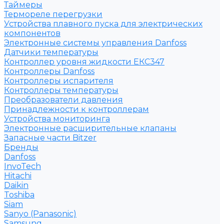
Таймеры
Термореле перегрузки
Устройства плавного пуска для электрических
компонентов
Электронные системы управления Danfoss
Датчики температуры
Контроллер уровня жидкости ЕКС347
Контроллеры Danfoss
Контроллеры испарителя
Контроллеры температуры
Преобразователи давления
Принадлежности к контроллерам
Устройства мониторинга
Электронные расширительные клапаны
Запасные части Bitzer
Бренды
Danfoss
InvoTech
Hitachi
Daikin
Toshiba
Siam
Sanyo (Panasonic)
Samsung