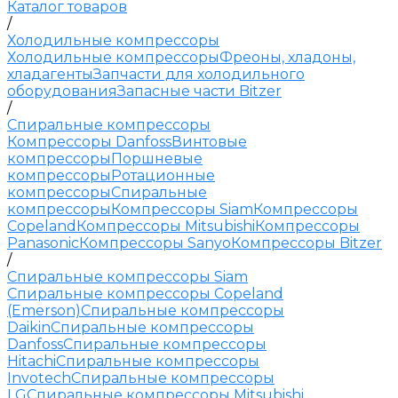
Каталог товаров
/
Холодильные компрессоры
Холодильные компрессоры
Фреоны, хладоны,
хладагенты
Запчасти для холодильного
оборудования
Запасные части Bitzer
/
Спиральные компрессоры
Компрессоры Danfoss
Винтовые
компрессоры
Поршневые
компрессоры
Ротационные
компрессоры
Спиральные
компрессоры
Компрессоры Siam
Компрессоры
Copeland
Компрессоры Mitsubishi
Компрессоры
Panasonic
Компрессоры Sanyo
Компрессоры Bitzer
/
Спиральные компрессоры Siam
Спиральные компрессоры Copeland
(Emerson)
Спиральные компрессоры
Daikin
Спиральные компрессоры
Danfoss
Спиральные компрессоры
Hitachi
Спиральные компрессоры
Invotech
Спиральные компрессоры
LG
Спиральные компрессоры Mitsubishi