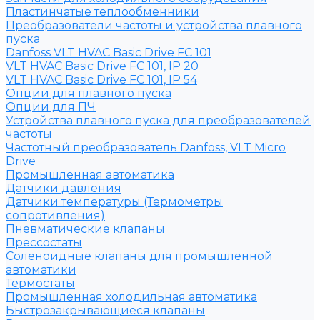
Пластинчатые теплообменники
Преобразователи частоты и устройства плавного
пуска
Danfoss VLT HVAC Basic Drive FC 101
VLT HVAC Basic Drive FC 101, IP 20
VLT HVAC Basic Drive FC 101, IP 54
Опции для плавного пуска
Опции для ПЧ
Устройства плавного пуска для преобразователей
частоты
Частотный преобразователь Danfoss, VLT Micro
Drive
Промышленная автоматика
Датчики давления
Датчики температуры (Термометры
сопротивления)
Пневматические клапаны
Прессостаты
Соленоидные клапаны для промышленной
автоматики
Термостаты
Промышленная холодильная автоматика
Быстрозакрывающиеся клапаны