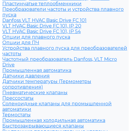
Пластинчатые теплообменники
Преобразователи частоты и устройства плавного
пуска
Danfoss VLT HVAC Basic Drive FC 101
VLT HVAC Basic Drive FC 101, IP 20
VLT HVAC Basic Drive FC 101, IP 54
Опции для плавного пуска
Опции для ПЧ
Устройства плавного пуска для преобразователей
частоты
Частотный преобразователь Danfoss, VLT Micro
Drive
Промышленная автоматика
Датчики давления
Датчики температуры (Термометры
сопротивления)
Пневматические клапаны
Прессостаты
Соленоидные клапаны для промышленной
автоматики
Термостаты
Промышленная холодильная автоматика
Быстрозакрывающиеся клапаны